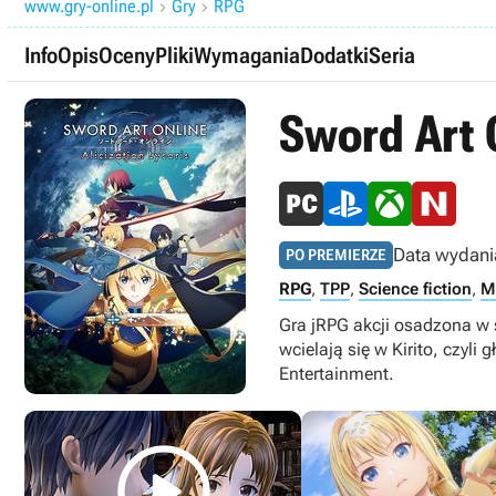
www.gry-online.pl
Gry
RPG


Info
Opis
Oceny
Pliki
Wymagania
Dodatki
Seria
Sword Art O
Data wydani
PO PREMIERZE
RPG
,
TPP
,
Science fiction
,
M
Gra jRPG akcji osadzona w 
wcielają się w Kirito, czyl
Entertainment.
