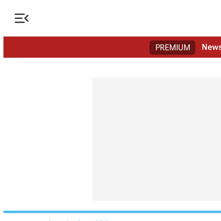

New
PREMIUM