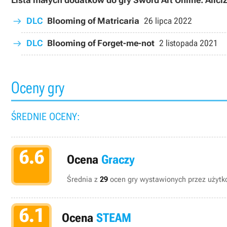
Lista małych dodatków do gry Sword Art Online: Aliciz
DLC
Blooming of Matricaria
26 lipca 2022
DLC
Blooming of Forget-me-not
2 listopada 2021
Oceny gry
ŚREDNIE OCENY:
6.6
Ocena
Graczy
Średnia z
29
ocen gry wystawionych przez użytko
6.1
Ocena
STEAM