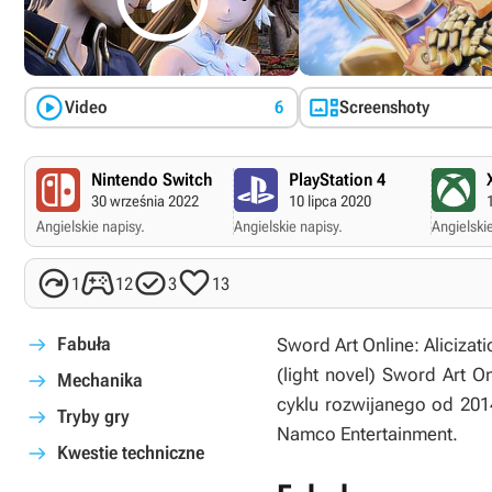


Video
6
Screenshoty
Nintendo Switch
PlayStation 4
30 września 2022
10 lipca 2020
Angielskie napisy.
Angielskie napisy.
Angielskie




1
12
3
13
Fabuła
Sword Art Online: Alicizat
(light novel)
Sword Art On
Mechanika
cyklu rozwijanego od 201
Tryby gry
Namco Entertainment.
Kwestie techniczne