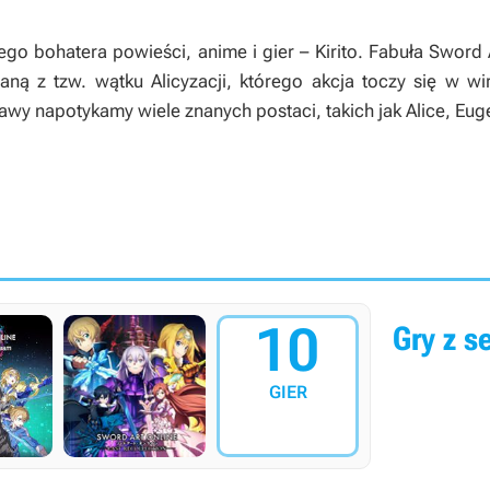
go bohatera powieści, anime i gier – Kirito. Fabuła
Sword A
ną z tzw. wątku Alicyzacji, którego akcja toczy się w w
wy napotykamy wiele znanych postaci, takich jak Alice, Euge
10
Gry z se
GIER