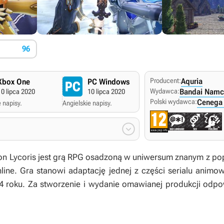
96
Producent:
Aquria
Xbox One
PC Windows
Wydawca:
Bandai Namc
10 lipca 2020
10 lipca 2020
Polski wydawca:
Cenega 
 napisy.
Angielskie napisy.

ion Lycoris
jest grą RPG osadzoną w uniwersum znanym z pop
line
. Gra stanowi adaptację jednej z części serialu animow
4 roku. Za stworzenie i wydanie omawianej produkcji odpo