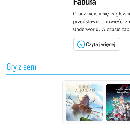
Fabuła
Gracz wciela się w główne
przedstawia opowieść zna
Underworld. W czasie zaba

Czytaj więcej
Gry z serii