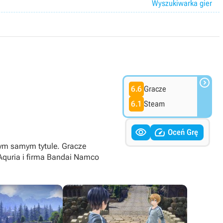
Wyszukiwarka gier

6.6
Gracze
6.1
Steam


Oceń Grę
tym samym tytule. Gracze
 Aquria i firma Bandai Namco