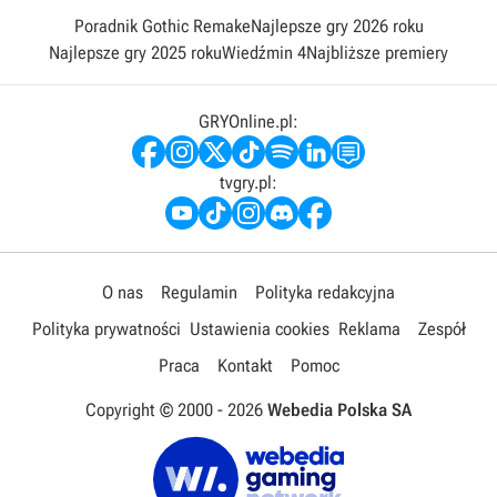
Poradnik Gothic Remake
Najlepsze gry 2026 roku
Najlepsze gry 2025 roku
Wiedźmin 4
Najbliższe premiery
GRYOnline.pl:
tvgry.pl:
O nas
Regulamin
Polityka redakcyjna
Polityka prywatności
Ustawienia cookies
Reklama
Zespół
Praca
Kontakt
Pomoc
Copyright © 2000 -
2026
Webedia Polska SA