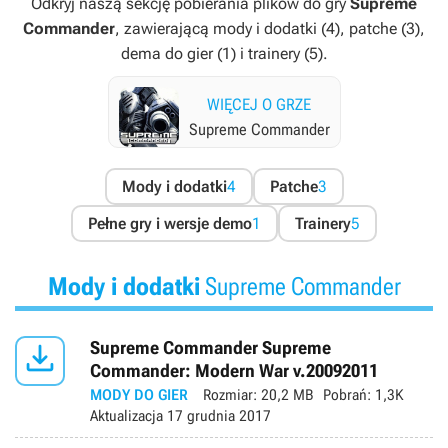
Odkryj naszą sekcję pobierania plików do gry
Supreme
Commander
, zawierającą mody i dodatki (4), patche (3),
dema do gier (1) i trainery (5).
WIĘCEJ O GRZE
Supreme Commander
Mody i dodatki
4
Patche
3
Pełne gry i wersje demo
1
Trainery
5
Mody i dodatki
Supreme Commander

Supreme Commander Supreme
Commander: Modern War v.20092011
MODY DO GIER
Rozmiar:
20,2 MB
Pobrań:
1,3K
Aktualizacja
17 grudnia 2017