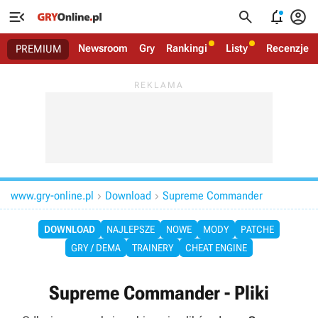




Newsroom
Gry
Rankingi
Listy
Recenzje
PREMIUM
www.gry-online.pl
Download
Supreme Commander


DOWNLOAD
NAJLEPSZE
NOWE
MODY
PATCHE
GRY / DEMA
TRAINERY
CHEAT ENGINE
Supreme Commander - Pliki