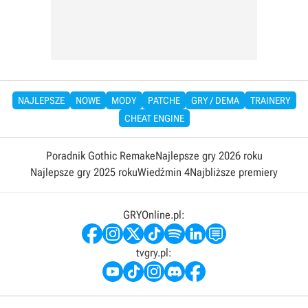
NAJLEPSZE
NOWE
MODY
PATCHE
GRY / DEMA
TRAINERY
CHEAT ENGINE
Poradnik Gothic Remake
Najlepsze gry 2026 roku
Najlepsze gry 2025 roku
Wiedźmin 4
Najbliższe premiery
GRYOnline.pl:
tvgry.pl: