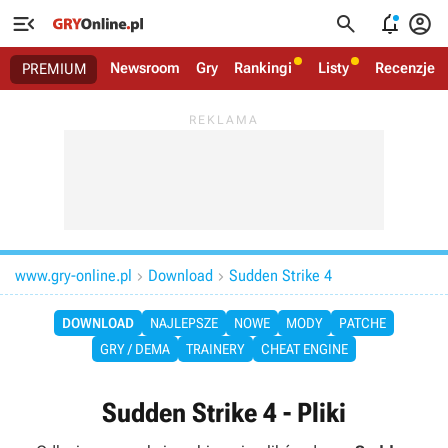




Newsroom
Gry
Rankingi
Listy
Recenzje
PREMIUM
www.gry-online.pl
Download
Sudden Strike 4


DOWNLOAD
NAJLEPSZE
NOWE
MODY
PATCHE
GRY / DEMA
TRAINERY
CHEAT ENGINE
Sudden Strike 4 - Pliki