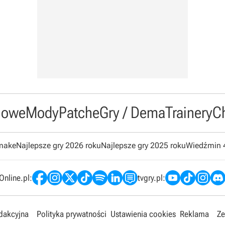
owe
Mody
Patche
Gry / Dema
Trainery
C
emake
Najlepsze gry 2026 roku
Najlepsze gry 2025 roku
Wiedźmin 
nline.pl:
tvgry.pl:
edakcyjna
Polityka prywatności
Ustawienia cookies
Reklama
Ze