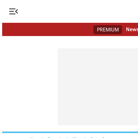

New
PREMIUM