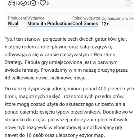





13
5
1
5
Producent:
Wydawca:
Polski wydawca:
Ograniczenia wiekow
Nival
Monolith Productions
Cool Games
12+
Tytuł ten stanowi połączenie cech dwóch gatunków gier,
historię rodem z role–playing oraz całą rozgrywkę
odbywającą się w czasie rzeczywistym z Real-time
Strategy. Fabuła gry umiejscowiona jest w barwnym
świecie fantasy. Prowadzimy w nim naszą drużynę przez
43 całkowicie nowe, nieliniowe misje.
Do naszej dyspozycji udostępniono ponad 400 przeróżnych
broni, magicznych zaklęć i różnorodnych przedmiotów
które mogą zostać użyte do skutecznego unicestwiania
ponad osiemdziesięciu typów przeciwników. Dodatkowo w
stosunku do części pierwszej autorzy zaimplementowali
nowy tryb rozgrywki wieloosobowej umożliwiający grę
nawet do 16 osób oraz ulepszony edytor map.