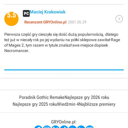
Maciej Krakowiak
5.5

Recenzent GRYOnline.pl
2001.05.29
Pierwsza część gry cieszyła się dość dużą popularnością, dlatego
też już w niecały rok po jej wydaniu na półki sklepowe zawitał Rage
of Mages 2, tym razem w tytule znalazł swe miejsce dopisek
Necromancer.
Poradnik Gothic Remake
Najlepsze gry 2026 roku
Najlepsze gry 2025 roku
Wiedźmin 4
Najbliższe premiery
GRYOnline.pl: