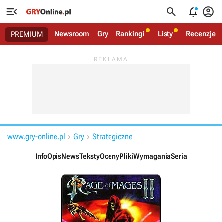




Newsroom
Gry
Rankingi
Listy
Recenzje
PREMIUM
www.gry-online.pl
Gry
Strategiczne


Info
Opis
News
Teksty
Oceny
Pliki
Wymagania
Seria