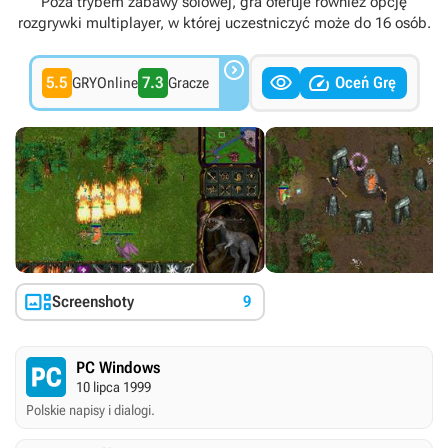
Poza trybem zabawy solowej, gra oferuje również opcję
rozgrywki multiplayer, w której uczestniczyć może do 16 osób.



5.5
7.3
Oceń Grę
GRYOnline
Gracze

Screenshoty
9
PC Windows
10 lipca 1999
Polskie napisy i dialogi.