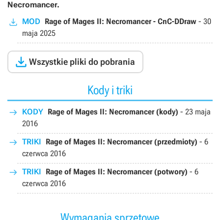
Necromancer.
MOD
Rage of Mages II: Necromancer - CnC-DDraw
-
30
maja 2025

Wszystkie pliki do pobrania
Kody i triki
KODY
Rage of Mages II: Necromancer (kody)
-
23 maja
2016
TRIKI
Rage of Mages II: Necromancer (przedmioty)
-
6
czerwca 2016
TRIKI
Rage of Mages II: Necromancer (potwory)
-
6
czerwca 2016
Wymagania sprzętowe