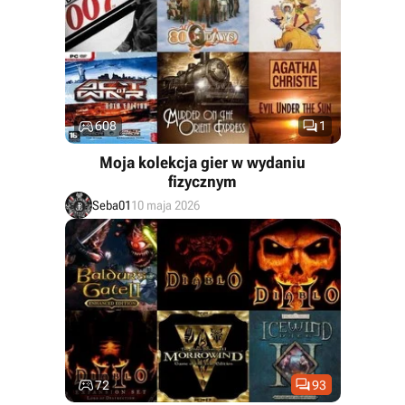


608
1
Moja kolekcja gier w wydaniu
fizycznym
Seba01
10 maja 2026


72
93