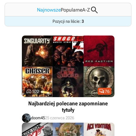

Najnowsze
Popularne
A-Z
Pozycji na liście:
3


102
76
Najbardziej polecane zapomniane
tytuły
doom45
25 czerwca 2026