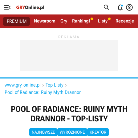




Newsroom
Gry
Rankingi
Listy
Recenzje
PREMIUM
www.gry-online.pl
Top Listy


Pool of Radiance: Ruiny Myth Drannor
POOL OF RADIANCE: RUINY MYTH
DRANNOR - TOP-LISTY
NAJNOWSZE
WYRÓŻNIONE
KREATOR