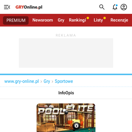




Newsroom
Gry
Rankingi
Listy
Recenzje
PREMIUM
www.gry-online.pl
Gry
Sportowe


Info
Opis