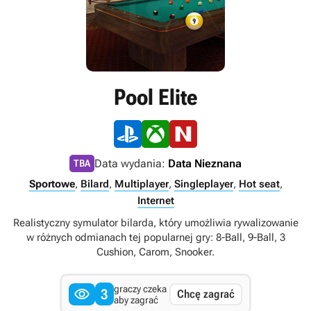
Pool Elite
Data wydania:
Data Nieznana
TBA
Sportowe
,
Bilard
,
Multiplayer
,
Singleplayer
,
Hot seat
,
Internet
Realistyczny symulator bilarda, który umożliwia rywalizowanie
w różnych odmianach tej popularnej gry: 8-Ball, 9-Ball, 3
Cushion, Carom, Snooker.
graczy czeka

3
Chcę zagrać
aby zagrać