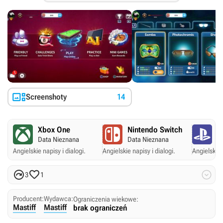

Screenshoty
14
Xbox One
Nintendo Switch
P
Data Nieznana
Data Nieznana
D
Angielskie napisy i dialogi.
Angielskie napisy i dialogi.
Angielskie 



3
1
Producent:
Wydawca:
Ograniczenia wiekowe:
Mastiff
Mastiff
brak ograniczeń