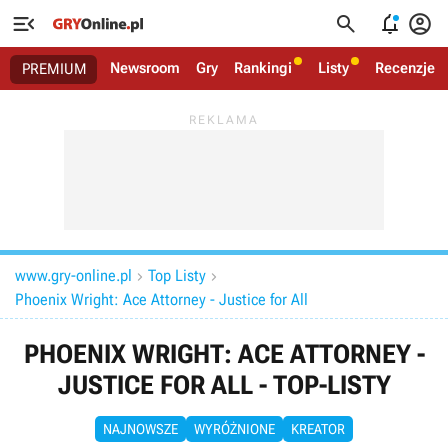




Newsroom
Gry
Rankingi
Listy
Recenzje
PREMIUM
www.gry-online.pl
Top Listy


Phoenix Wright: Ace Attorney - Justice for All
PHOENIX WRIGHT: ACE ATTORNEY -
JUSTICE FOR ALL - TOP-LISTY
NAJNOWSZE
WYRÓŻNIONE
KREATOR