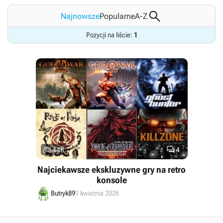

Najnowsze
Popularne
A-Z
Pozycji na liście:
1


448
4
Najciekawsze ekskluzywne gry na retro
konsole
Butryk89
1 kwietnia 2026