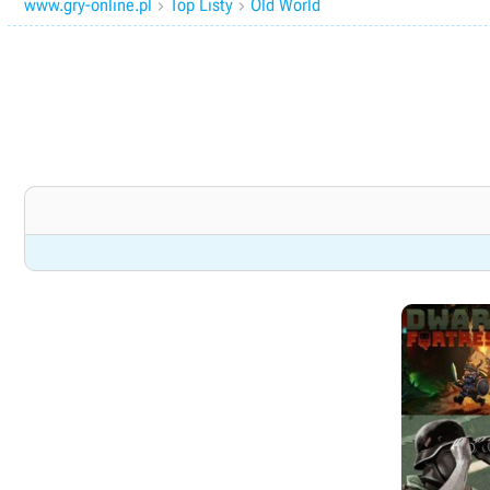
www.gry-online.pl
Top Listy
Old World

