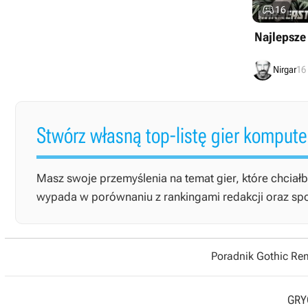

16
Najlepsze 
Nirgar
16
Stwórz własną top-listę gier komput
Masz swoje przemyślenia na temat gier, które chciałb
wypada w porównaniu z rankingami redakcji oraz społe
Poradnik Gothic R
GRYO