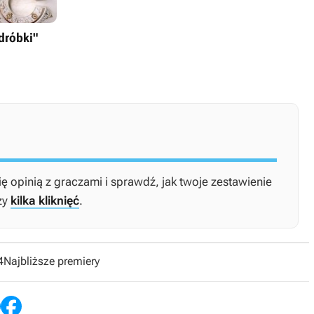
dróbki"
ię opinią z graczami i sprawdź, jak twoje zestawienie
zy
kilka kliknięć
.
4
Najbliższe premiery