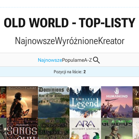
OLD WORLD - TOP-LISTY
Najnowsze
Wyróżnione
Kreator

Najnowsze
Popularne
A-Z
Pozycji na liście:
2