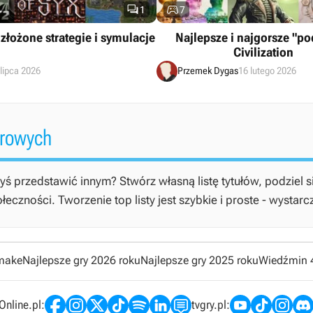


1
7
złożone strategie i symulacje
Najlepsze i najgorsze "po
Civilization
 lipca 2026
Przemek Dygas
16 lutego 2026
erowych
yś przedstawić innym? Stwórz własną listę tytułów, podziel s
czności. Tworzenie top listy jest szybkie i proste - wystarc
emake
Najlepsze gry 2026 roku
Najlepsze gry 2025 roku
Wiedźmin 
nline.pl:
tvgry.pl: