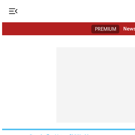

New
PREMIUM