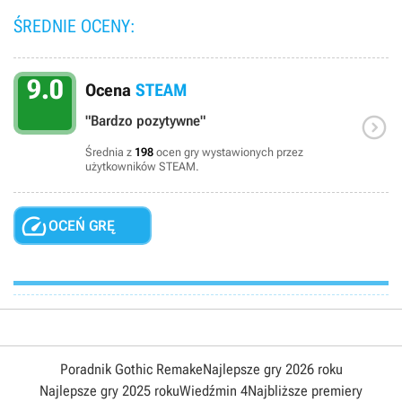
ŚREDNIE OCENY:
9.0
Ocena
STEAM

"Bardzo pozytywne"
Średnia z
198
ocen gry wystawionych przez
użytkowników STEAM.

OCEŃ GRĘ
Poradnik Gothic Remake
Najlepsze gry 2026 roku
Najlepsze gry 2025 roku
Wiedźmin 4
Najbliższe premiery