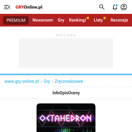




Newsroom
Gry
Rankingi
Listy
Recenzje
PREMIUM
www.gry-online.pl
Gry
Zręcznościowe


Info
Opis
Oceny