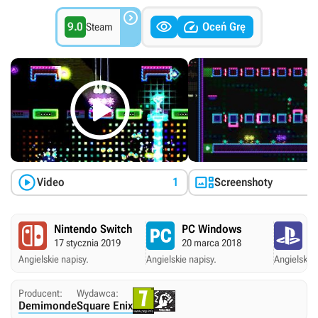



9.0
Oceń Grę
Steam



Video
1
Screenshoty
Nintendo Switch
PC Windows
P
17 stycznia 2019
20 marca 2018
2
Angielskie napisy.
Angielskie napisy.
Angielskie 
Producent:
Wydawca:
Demimonde
Square Enix