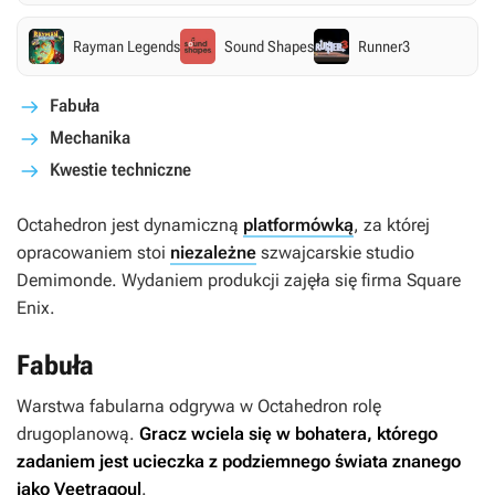
Rayman Legends
Sound Shapes
Runner3
Fabuła
Mechanika
Kwestie techniczne
Octahedron
jest dynamiczną
platformówką
, za której
opracowaniem stoi
niezależne
szwajcarskie studio
Demimonde. Wydaniem produkcji zajęła się firma Square
Enix.
Fabuła
Warstwa fabularna odgrywa w
Octahedron
rolę
drugoplanową.
Gracz wciela się w bohatera, którego
zadaniem jest ucieczka z podziemnego świata znanego
jako Veetragoul
.