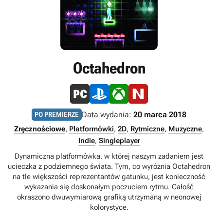
Octahedron
Data wydania:
20 marca 2018
PO PREMIERZE
Zręcznościowe
,
Platformówki
,
2D
,
Rytmiczne
,
Muzyczne
,
Indie
,
Singleplayer
Dynamiczna platformówka, w której naszym zadaniem jest
ucieczka z podziemnego świata. Tym, co wyróżnia Octahedron
na tle większości reprezentantów gatunku, jest konieczność
wykazania się doskonałym poczuciem rytmu. Całość
okraszono dwuwymiarową grafiką utrzymaną w neonowej
kolorystyce.