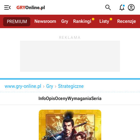




Newsroom
Gry
Rankingi
Listy
Recenzje
PREMIUM
www.gry-online.pl
Gry
Strategiczne


Info
Opis
Oceny
Wymagania
Seria