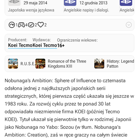
29 maja 2014
12 grudnia 2013
12
Japońska wersja językowa
Angielskie napisy i dialogi.
Angielskie 





1
4
2
2
Producent:
Wydawca:
Ograniczenia wiekowe:
Koei Tecmo
Koei Tecmo
16+
Romance of the Three
History: Legends o
R.U.S.E.
Kingdoms XIII
Patton
Nobunaga’s Ambition: Sphere of Influence
to czternasta
odsłona jednej z najdłuższych japońskich serii
strategicznych, której pierwsza część ukazała się jeszcze w
1983 roku. Za rozwój cyklu przez te ponad 30 lat
odpowiadała niezmiennie firma KOEI (później Tecmo
KOEI). Tytuł ukazał się pierwotnie tylko w rodzimej Japonii
jako
Nobunaga no Yabo: Sozou
(w tłum.
Nobunaga's
Ambition: Creation
), zaś w ręce graczy na całym świecie