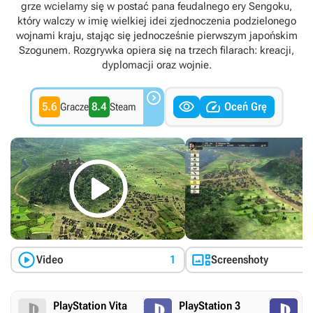
grze wcielamy się w postać pana feudalnego ery Sengoku,
który walczy w imię wielkiej idei zjednoczenia podzielonego
wojnami kraju, stając się jednocześnie pierwszym japońskim
Szogunem. Rozgrywka opiera się na trzech filarach: kreacji,
dyplomacji oraz wojnie.



5.6
8.4
Oceń Grę
Gracze
Steam



Video
1
Screenshoty
PlayStation Vita
PlayStation 3
P