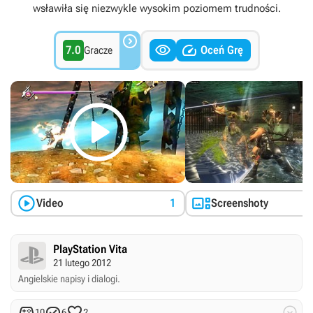
wsławiła się niezwykle wysokim poziomem trudności.



7.0
Oceń Grę
Gracze



Video
1
Screenshoty
PlayStation Vita
21 lutego 2012
Angielskie napisy i dialogi.




10
6
2