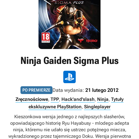
Ninja Gaiden Sigma Plus
Data wydania:
21 lutego 2012
PO PREMIERZE
Zręcznościowe
,
TPP
,
Hack'and'slash
,
Ninja
,
Tytuły
ekskluzywne PlayStation
,
Singleplayer
Kieszonkowa wersja jednego z najlepszych slasherów,
opowiadającego historię Ryu Hayabusy - mlodego adepta
ninja, któremu nie udało się ustrzec potężnego miecza,
wykradzionego przez tajemniczego Doku. Wersja pierwotna