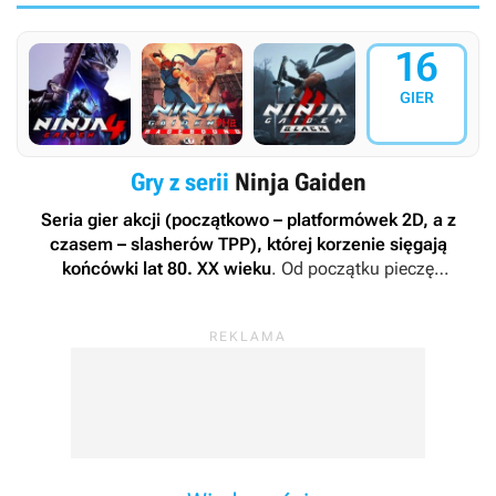
16
GIER
Gry z serii
Ninja Gaiden
Seria gier akcji (początkowo – platformówek 2D, a z
czasem – slasherów TPP), której korzenie sięgają
końcówki lat 80. XX wieku
. Od początku pieczę
wydawniczą nad marką sprawuje firma Tecmo (która z
biegiem czasu połączyła się z Koei, tworząc Koei Tecmo).
Na przestrzeni lat pracowały nad nią takie studia
deweloperskie, jak Team Ninja, Spark Unlimited, The Game
Kitchen oraz PlatinumGames.