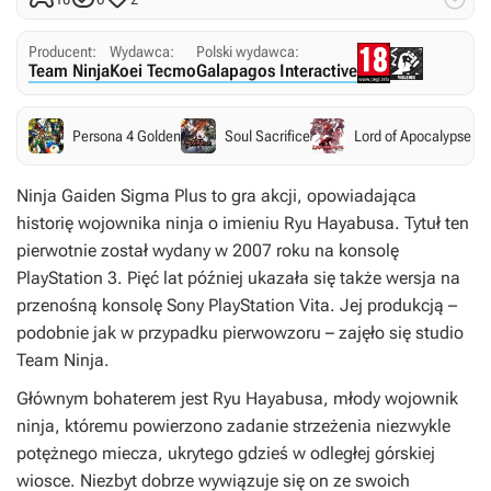
Producent:
Wydawca:
Polski wydawca:
Team Ninja
Koei Tecmo
Galapagos Interactive
Persona 4 Golden
Soul Sacrifice
Lord of Apocalypse
Ninja Gaiden Sigma Plus
to gra akcji, opowiadająca
historię wojownika ninja o imieniu Ryu Hayabusa. Tytuł ten
pierwotnie został wydany w 2007 roku na konsolę
PlayStation 3. Pięć lat później ukazała się także wersja na
przenośną konsolę Sony PlayStation Vita. Jej produkcją –
podobnie jak w przypadku pierwowzoru – zajęło się studio
Team Ninja.
Głównym bohaterem jest Ryu Hayabusa, młody wojownik
ninja, któremu powierzono zadanie strzeżenia niezwykle
potężnego miecza, ukrytego gdzieś w odległej górskiej
wiosce. Niezbyt dobrze wywiązuje się on ze swoich