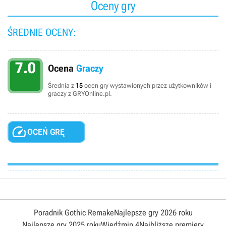
Oceny gry
ŚREDNIE OCENY:
7.0
Ocena
Graczy
Średnia z
15
ocen gry wystawionych przez użytkowników i
graczy z GRYOnline.pl.

OCEŃ GRĘ
Poradnik Gothic Remake
Najlepsze gry 2026 roku
Najlepsze gry 2025 roku
Wiedźmin 4
Najbliższe premiery