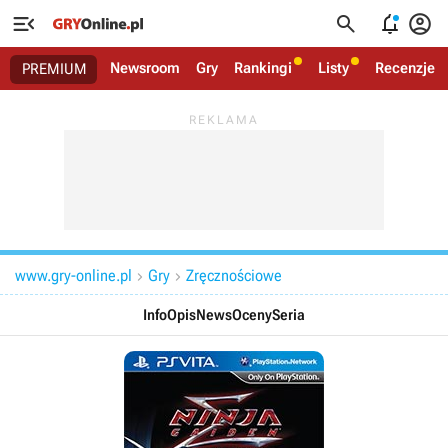




Newsroom
Gry
Rankingi
Listy
Recenzje
PREMIUM
www.gry-online.pl
Gry
Zręcznościowe


Info
Opis
News
Oceny
Seria