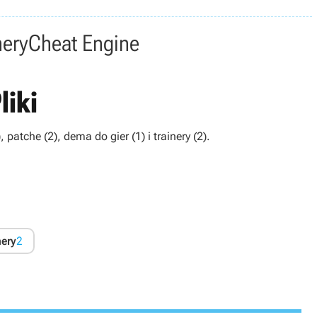
nery
Cheat Engine
liki
 patche (2), dema do gier (1) i trainery (2).
nery
2