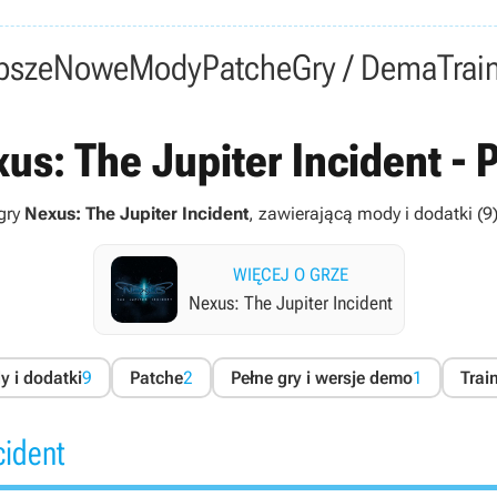
psze
Nowe
Mody
Patche
Gry / Dema
Trai
us: The Jupiter Incident - P
 gry
Nexus: The Jupiter Incident
, zawierającą mody i dodatki (9),
WIĘCEJ O GRZE
Nexus: The Jupiter Incident
 i dodatki
9
Patche
2
Pełne gry i wersje demo
1
Trai
cident