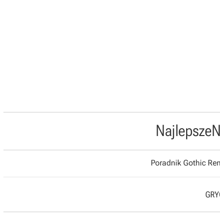
Najlepsze
N
Poradnik Gothic R
GRYO