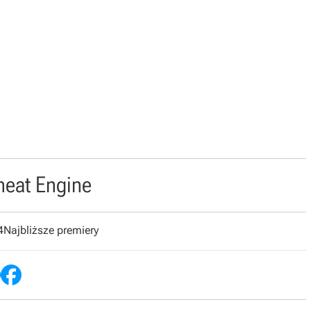
heat Engine
4
Najbliższe premiery