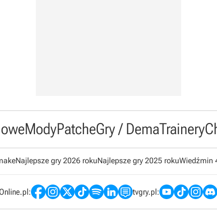
owe
Mody
Patche
Gry / Dema
Trainery
C
emake
Najlepsze gry 2026 roku
Najlepsze gry 2025 roku
Wiedźmin 
nline.pl:
tvgry.pl: