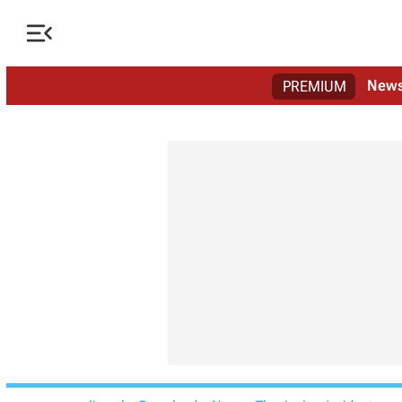

New
PREMIUM