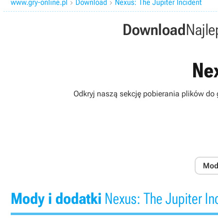
www.gry-online.pl
Download
Nexus: The Jupiter Incident


Download
Najle
Nex
Odkryj naszą sekcję pobierania plików do
Mody
Mody i dodatki
Nexus: The Jupiter In