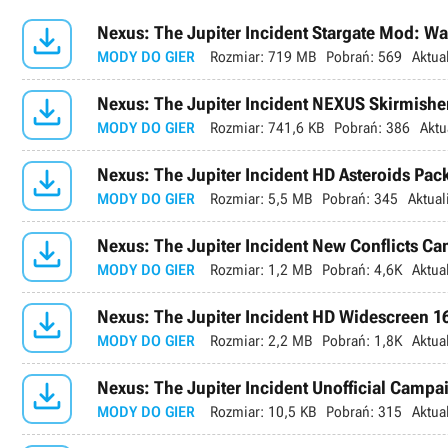

Nexus: The Jupiter Incident Stargate Mod: W
MODY DO GIER
Rozmiar:
719 MB
Pobrań:
569
Aktua

Nexus: The Jupiter Incident NEXUS Skirmisher
MODY DO GIER
Rozmiar:
741,6 KB
Pobrań:
386
Aktu

Nexus: The Jupiter Incident HD Asteroids Pac
MODY DO GIER
Rozmiar:
5,5 MB
Pobrań:
345
Aktual

Nexus: The Jupiter Incident New Conflicts Ca
MODY DO GIER
Rozmiar:
1,2 MB
Pobrań:
4,6K
Aktua

Nexus: The Jupiter Incident HD Widescreen 16
MODY DO GIER
Rozmiar:
2,2 MB
Pobrań:
1,8K
Aktua

Nexus: The Jupiter Incident Unofficial Camp
MODY DO GIER
Rozmiar:
10,5 KB
Pobrań:
315
Aktua