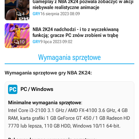
Gameplay z NBA 2K24 pozwala zobaczyć w akcji
niebywale realistyczne animacje

GRY
16 sierpnia 2023 08:09
4
NBA 2K24 nadchodzi - i to z wyczekiwaną
funkcją; gracze PC znów zrobieni w trąbę

GRY
9 lipca 2023 09:02
10
Wymagania sprzętowe
Wymagania sprzętowe gry NBA 2K24:
PC / Windows
Minimalne wymagania sprzętowe
:
Intel Core i3-2100 3.1 GHz / AMD FX-4100 3.6 GHz, 4 GB
RAM, karta grafiki 1 GB GeForce GT 450 / 1 GB Radeon HD
7770 lub lepsza, 110 GB HDD, Windows 10/11 64-bit.