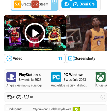



5.6
3.2
Oceń Grę
Gracze
Steam



Video
11
Screenshoty
PlayStation 4
PC Windows
X
8 września 2023
8 września 2023
8
Angielskie napisy i dialogi.
Angielskie napisy i dialogi.
Angielskie 




41
7
18
Producent:
Wydawca:
Polski wydawca: