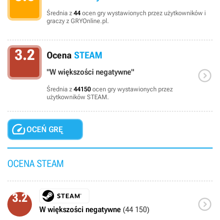
Średnia z
44
ocen gry wystawionych przez użytkowników i
graczy z GRYOnline.pl.
3.2
Ocena
STEAM

"W większości negatywne"
Średnia z
44150
ocen gry wystawionych przez
użytkowników STEAM.

OCEŃ GRĘ
OCENA STEAM
3.2

W większości negatywne
(44 150)