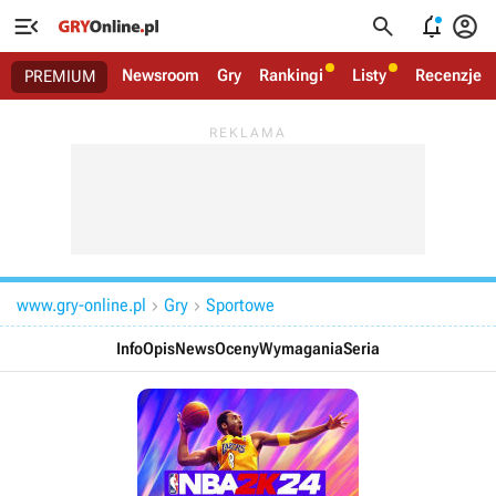




Newsroom
Gry
Rankingi
Listy
Recenzje
PREMIUM
www.gry-online.pl
Gry
Sportowe


Info
Opis
News
Oceny
Wymagania
Seria