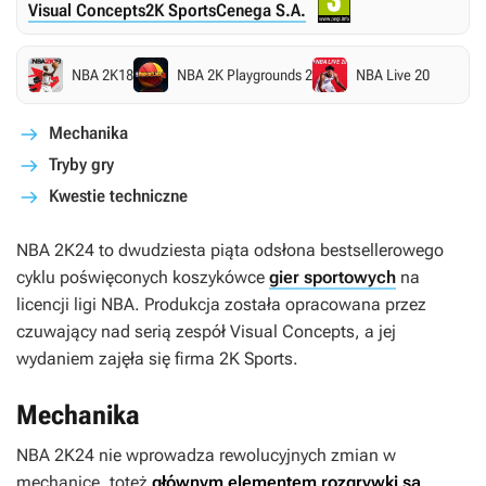
Visual Concepts
2K Sports
Cenega S.A.
NBA 2K18
NBA 2K Playgrounds 2
NBA Live 20
Mechanika
Tryby gry
Kwestie techniczne
NBA 2K24
to dwudziesta piąta odsłona bestsellerowego
cyklu poświęconych koszykówce
gier sportowych
na
licencji ligi NBA. Produkcja została opracowana przez
czuwający nad serią zespół Visual Concepts, a jej
wydaniem zajęła się firma 2K Sports.
Mechanika
NBA 2K24
nie wprowadza rewolucyjnych zmian w
mechanice, toteż
głównym elementem rozgrywki są