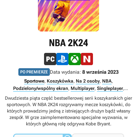
NBA 2K24
Data wydania:
8 września 2023
PO PREMIERZE
Sportowe
,
Koszykówka
,
Na 2 osoby
,
NBA
,
Podzielony/wspólny ekran
,
Multiplayer
,
Singleplayer
,
Internet
Dwudziesta piąta część bestsellerowej serii koszykarskich gier
sportowych. W NBA 2K24 rozgrywamy mecze koszykówki, do
których prowadzimy jedną z istniejących drużyn bądź własny
zespół. W grze zaimplementowano specjalne wyzwania, w
których główną rolę odgrywa Kobe Bryant.