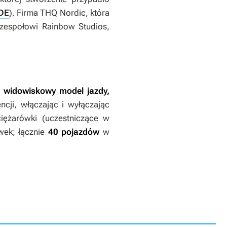
DE
). Firma THQ Nordic, która
 zespołowi Rainbow Studios,
i widowiskowy model jazdy,
ji, włączając i wyłączając
 ciężarówki (uczestniczące w
awek; łącznie
40 pojazdów
w