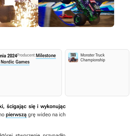
Producent:
Milestone
Monster Truck
pnia 2024
PlayStation 5
Championship
/ Nordic Games
29 sierpnia 2024
Polskie napisy.
.
Angielskie napisy i dialogi.
, ścigając się i wykonując
ano
pierwszą
grę wideo na ich
której stworzenie przypadło