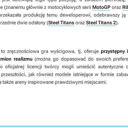
ne (znanemu głównie z motocyklowych serii
MotoGP
oraz
RI
 przekazała produkcję temu deweloperowi, odebrawszy ją
zednie dwie odsłony (
Steel Titans
oraz
Steel Titans 2
).
to zręcznościowa gra wyścigowa, tj. oferuje
przystępny 
mion realizmu
(można go dopasować do swoich preferenc
ki oficjalnej licencji twórcy mogli umieścić autentyczne
w przeszłości, jak również modele istniejące w formie zab
a także areny inspirowane prawdziwymi miejscami.