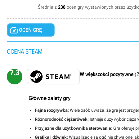
Średnia z
238
ocen gry wystawionych przez użyt

OCEŃ GRĘ
OCENA STEAM
7.3
W większości pozytywne
(2
Główne zalety gry
Fajna rozgrywka
: Wiele osób uważa, że gra jest przyj
Różnorodność ciężarówek
: Istnieje duży wybór cięż
Przyjazne dla użytkownika sterowanie
: Gra oferuje 
Grafika i dźwięk
: Wizualizacje są ogólnie chwalone j