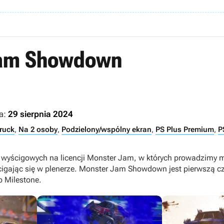
Jam Showdown
a:
29 sierpnia 2024
ruck
,
Na 2 osoby
,
Podzielony/wspólny ekran
,
PS Plus Premium
,
P
er wyścigowych na licencji Monster Jam, w których prowadzimy m
cigając się w plenerze. Monster Jam Showdown jest pierwszą c
o Milestone.