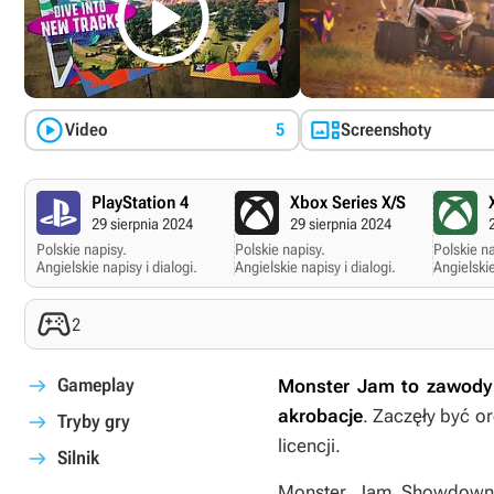



Video
5
Screenshoty
PlayStation 4
Xbox Series X/S
29 sierpnia 2024
29 sierpnia 2024
Polskie napisy.
Polskie napisy.
Polskie na
Angielskie napisy i dialogi.
Angielskie napisy i dialogi.
Angielskie

2
Gameplay
Monster Jam to zawody m
akrobacje
. Zaczęły być o
Tryby gry
licencji.
Silnik
Monster Jam Showdown