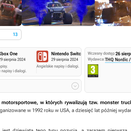
13
Xbox One
Nintendo Switch
Wczesny dostęp:
PC Windows
26 sier
Wydawca:
THQ Nordic 
29 sierpnia 2024
29 sierpnia 2024
29 sierpnia 2024
pisy.
Angielskie napisy i dialogi.
Polskie napisy.
 napisy i dialogi.
Angielskie napisy i dialogi

otorsportowe, w których rywalizują tzw. monster trucki
rganizowane w 1992 roku w USA, a dziesięć lat później wyd
jest dziewiątą tego typu pozycją, a zarazem pierwszą, 