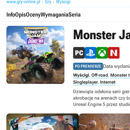
www.gry-online.pl
Gry
Wyścigi


Info
Opis
Oceny
Wymagania
Seria
Monster 
Data wydani
PO PREMIERZE
Wyścigi
,
Off-road
,
Monster t
Singleplayer
,
Internet
Dziewiąta odsłona serii gi
akrobacje na arenach czy ś
Unreal Engine 5 przez studi