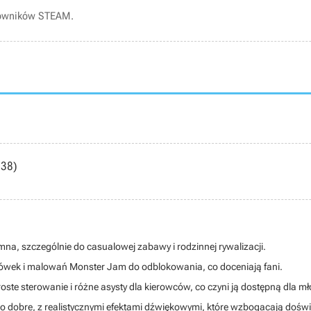
kowników STEAM.
38)
emna, szczególnie do casualowej zabawy i rodzinnej rywalizacji.
arówek i malowań Monster Jam do odblokowania, co doceniają fani.
proste sterowanie i różne asysty dla kierowców, co czyni ją dostępną dla m
ako dobre, z realistycznymi efektami dźwiękowymi, które wzbogacają dośw