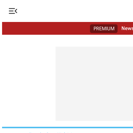

New
PREMIUM