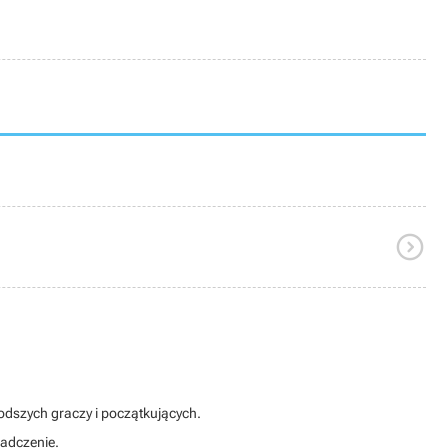

łodszych graczy i początkujących.
iadczenie.