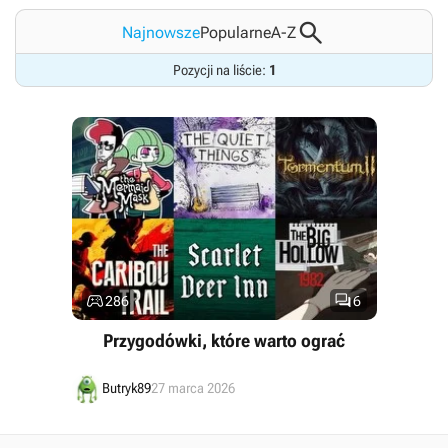

Najnowsze
Popularne
A-Z
Pozycji na liście:
1


286
6
Przygodówki, które warto ograć
Butryk89
27 marca 2026