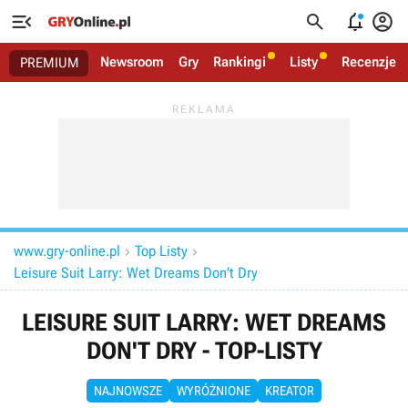




Newsroom
Gry
Rankingi
Listy
Recenzje
PREMIUM
www.gry-online.pl
Top Listy


Leisure Suit Larry: Wet Dreams Don't Dry
LEISURE SUIT LARRY: WET DREAMS
DON'T DRY - TOP-LISTY
NAJNOWSZE
WYRÓŻNIONE
KREATOR