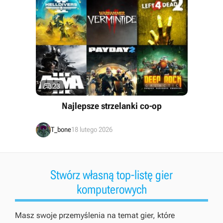

23
Najlepsze strzelanki co-op
T_bone
18 lutego 2026
Stwórz własną top-listę gier
komputerowych
Masz swoje przemyślenia na temat gier, które