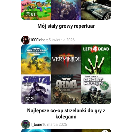

81
Mój stały growy repertuar
1000iqhere
5 kwietnia 2026

26
Najlepsze co-op strzelanki do gry z
kolegami
T_bone
16 marca 2026