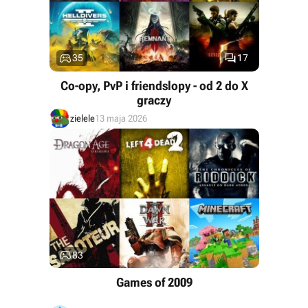


35
17
Co-opy, PvP i friendslopy - od 2 do X
graczy
zielele
13 maja 2026

83
Games of 2009