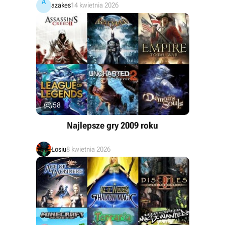
A
azakes
14 kwietnia 2026

58
Najlepsze gry 2009 roku
Łosiu
8 kwietnia 2026