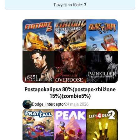
Pozycji na liście:
7

51
Postapokalipsa 80%(postapo-zbliżone
15%)(zombie5%)
Dodge_Interceptor
24 maja 2026