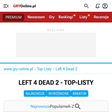




Newsroom
Gry
Rankingi
Listy
Recenzje
PREMIUM
www.gry-online.pl
Top Listy
Left 4 Dead 2


LEFT 4 DEAD 2 - TOP-LISTY
NAJNOWSZE
WYRÓŻNIONE
KREATOR

Najnowsze
Popularne
A-Z