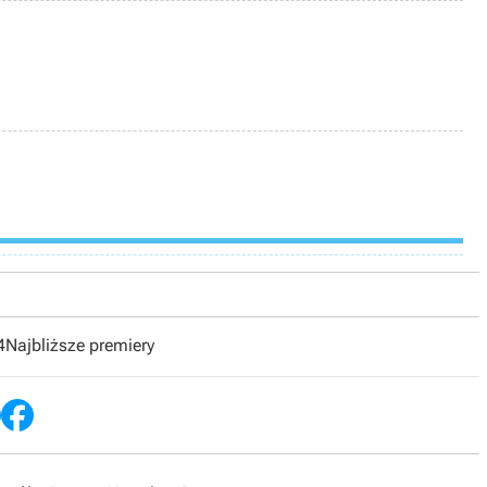
4
Najbliższe premiery