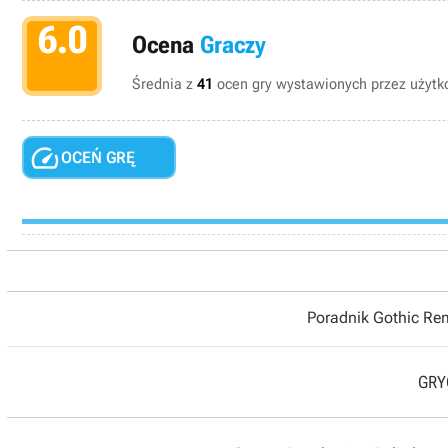
6.0
Ocena
Graczy
Średnia z
41
ocen gry wystawionych przez użytko

OCEŃ GRĘ
Poradnik Gothic R
GRYO