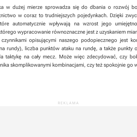
ka w dużej mierze sprowadza się do dbania o rozwój bo
nictwo w coraz to trudniejszych pojedynkach. Dzięki zwyc
które automatycznie wpływają na wzrost jego umiejętn
 którego wypracowanie równoznaczne jest z uzyskaniem mia
mi czynnikami opisującymi naszego podopiecznego jest k
 na rundy), liczba punktów ataku na rundę, a także punkty
tala taktykę na cały mecz. Może więc zdecydować, czy b
nika skomplikowanymi kombinacjami, czy też spokojnie go