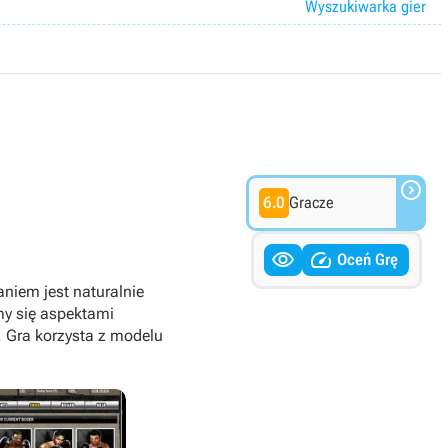
Wyszukiwarka gier

6.0
Gracze


Oceń Grę
niem jest naturalnie
y się aspektami
. Gra korzysta z modelu