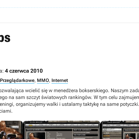
ps
a:
4 czerwca 2010
Przeglądarkowe
,
MMO
,
Internet
ozwalająca wcielić się w menedżera bokserskiego. Naszym zada
go na sam szczyt światowych rankingów. W tym celu zajmujem
ningi, organizujemy walki i ustalamy taktykę na same potyczki
ciami.