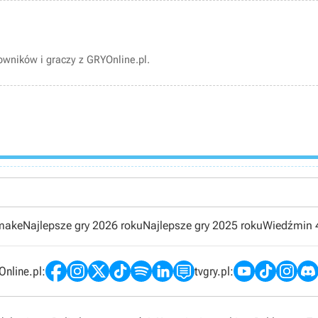
wników i graczy z GRYOnline.pl.
emake
Najlepsze gry 2026 roku
Najlepsze gry 2025 roku
Wiedźmin 
nline.pl:
tvgry.pl: