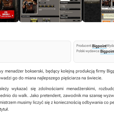
Producent:
Bigpoint
Wyd
Polski wydawca:
Bigpoin
wy menadżer bokserski, będący kolejną produkcją firmy Big
wadzi go do miana najlepszego pięściarza na świecie.
ależy wykazać się zdolnościami menadżerskimi, rozbud
dnio do walk. Jako pretendent, zawodnik ma szansę wyzwa
 mistrzem musimy liczyć się z koniecznością odbywania co p
ytuł.