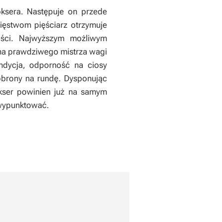
ksera. Następuje on przede
ięstwom pięściarz otrzymuje
ości. Najwyższym możliwym
na prawdziwego mistrza wagi
ondycja, odporność na ciosy
 obrony na rundę. Dysponując
okser powinien już na samym
 wypunktować.