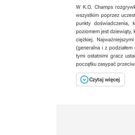
W
K.O. Champs
rozgryw
wszystkim poprzez uczest
punkty doświadczenia, 
poziomem jest dziewiąty,
ciężkiej. Najważniejszy
(generalna i z podziałem
tymi ostatnimi gracz us
początku zasypać przeciw

Czytaj więcej