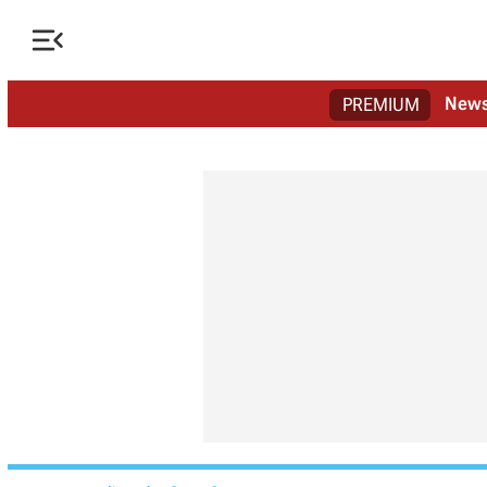

New
PREMIUM