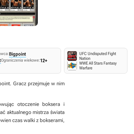
awca:
Bigpoint
UFC Undisputed Fight
Nation
t
Ograniczenia wiekowe:
12+
WWE All Stars Fantasy
Warfare
point. Gracz przejmuje w nim
owując otoczenie boksera i
ć aktualnego mistrza świata
ewien czas walki z bokserami,