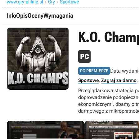
www.gry-online.pl
Gry
Sportowe


Info
Opis
Oceny
Wymagania
K.O. Cham
Data wydani
PO PREMIERZE
Sportowe
,
Zagraj za darmo
,
Przeglądarkowa strategia p
doprowadzenie podopieczne
ekonomicznymi, dbamy o tre
darmowego z mikropłatnoś