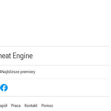
heat Engine
4
Najbliższe premiery
spół
Praca
Kontakt
Pomoc