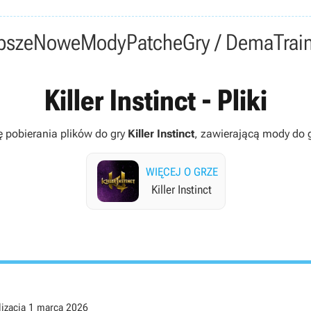
psze
Nowe
Mody
Patche
Gry / Dema
Trai
Killer Instinct - Pliki
ę pobierania plików do gry
Killer Instinct
, zawierającą mody do gie
WIĘCEJ O GRZE
Killer Instinct
lizacja
1 marca 2026