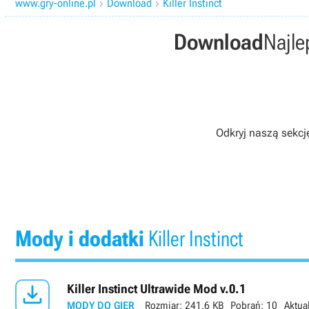
www.gry-online.pl
Download
Killer Instinct


Download
Najle
Odkryj naszą sekcj
Mody i dodatki
Killer Instinct

Killer Instinct Ultrawide Mod v.0.1
MODY DO GIER
Rozmiar:
241,6 KB
Pobrań:
10
Aktua