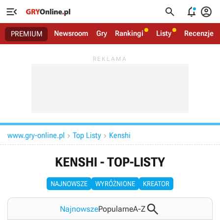




Newsroom
Gry
Rankingi
Listy
Recenzje
PREMIUM
www.gry-online.pl
Top Listy
Kenshi


KENSHI - TOP-LISTY
NAJNOWSZE
WYRÓŻNIONE
KREATOR

Najnowsze
Popularne
A-Z