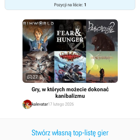
Pozycji na liście:
1

27
Gry, w których możecie dokonać
kanibalizmu
kalevatar
17 lutego 2026
Stwórz własną top-listę gier