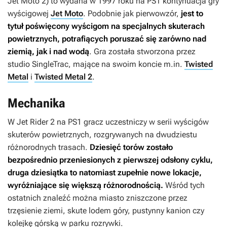
Jet Moto 2
) to wydana w 1997 roku na PS1 kontynuacja gry
wyścigowej
Jet Moto
. Podobnie jak pierwowzór,
jest to
tytuł poświęcony wyścigom na specjalnych skuterach
powietrznych, potrafiących poruszać się zarówno nad
ziemią, jak i nad wodą
. Gra została stworzona przez
studio SingleTrac, mające na swoim koncie m.in.
Twisted
Metal
i
Twisted Metal 2
.
Mechanika
W
Jet Rider 2
na PS1 gracz uczestniczy w serii wyścigów
skuterów powietrznych, rozgrywanych na dwudziestu
różnorodnych trasach.
Dziesięć torów zostało
bezpośrednio przeniesionych z pierwszej odsłony cyklu,
druga dziesiątka to natomiast zupełnie nowe lokacje,
wyróżniające się większą różnorodnością.
Wśród tych
ostatnich znaleźć można miasto zniszczone przez
trzęsienie ziemi, skute lodem góry, pustynny kanion czy
kolejkę górską w parku rozrywki.