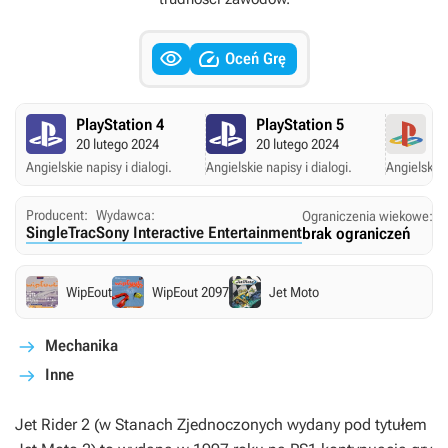


Oceń Grę
PlayStation 4
PlayStation 5
P
20 lutego 2024
20 lutego 2024
31
Angielskie napisy i dialogi.
Angielskie napisy i dialogi.
Angielskie 
Producent:
Wydawca:
Ograniczenia wiekowe:
SingleTrac
Sony Interactive Entertainment
brak ograniczeń
WipEout
WipEout 2097
Jet Moto
Mechanika
Inne
Jet Rider 2
(w Stanach Zjednoczonych wydany pod tytułem