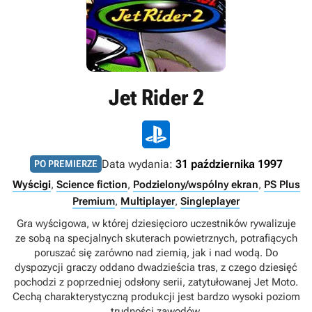
Jet Rider 2
Data wydania:
31 października 1997
PO PREMIERZE
Wyścigi
,
Science fiction
,
Podzielony/wspólny ekran
,
PS Plus
Premium
,
Multiplayer
,
Singleplayer
Gra wyścigowa, w której dziesięcioro uczestników rywalizuje
ze sobą na specjalnych skuterach powietrznych, potrafiących
poruszać się zarówno nad ziemią, jak i nad wodą. Do
dyspozycji graczy oddano dwadzieścia tras, z czego dziesięć
pochodzi z poprzedniej odsłony serii, zatytułowanej Jet Moto.
Cechą charakterystyczną produkcji jest bardzo wysoki poziom
trudności zawodów.