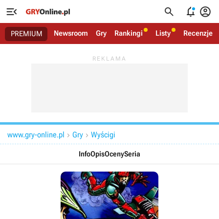




Newsroom
Gry
Rankingi
Listy
Recenzje
PREMIUM
www.gry-online.pl
Gry
Wyścigi


Info
Opis
Oceny
Seria