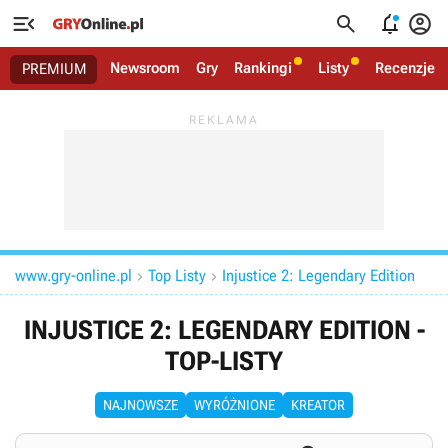




Newsroom
Gry
Rankingi
Listy
Recenzje
PREMIUM
www.gry-online.pl
Top Listy
Injustice 2: Legendary Edition


INJUSTICE 2: LEGENDARY EDITION -
TOP-LISTY
NAJNOWSZE
WYRÓŻNIONE
KREATOR