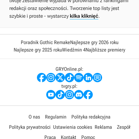
twoje zestawienie wypada w porównaniu z rankingami
redakcji oraz społeczności. Tworzenie top listy jest
szybkie i proste - wystarczy
kilka kliknięć
.
Poradnik Gothic Remake
Najlepsze gry 2026 roku
Najlepsze gry 2025 roku
Wiedźmin 4
Najbliższe premiery
GRYOnline.pl:
tvgry.pl:
O nas
Regulamin
Polityka redakcyjna
Polityka prywatności
Ustawienia cookies
Reklama
Zespół
Praca
Kontakt
Pomoc