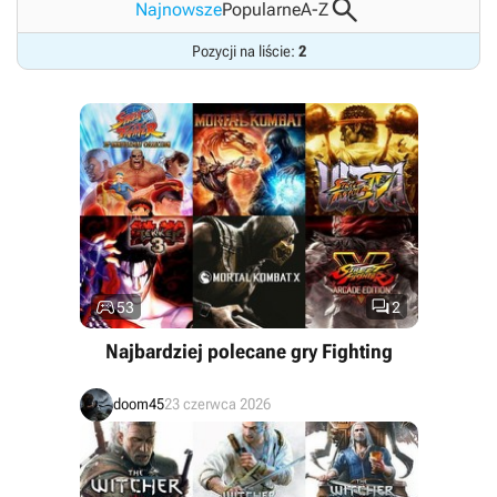

Najnowsze
Popularne
A-Z
Pozycji na liście:
2


53
2
Najbardziej polecane gry Fighting
doom45
23 czerwca 2026