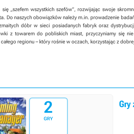
 się „szefem wszystkich szefów”, rozwijając swoje skro
ta. Do naszych obowiązków należy m.in. prowadzenie bada
ozmaitych dóbr w sieci posiadanych fabryk oraz dystrybu
ówki z towarem do pobliskich miast, przyczyniamy się ni
 całego regionu – który rośnie w oczach, korzystając z dobr
2
Gry 
GRY