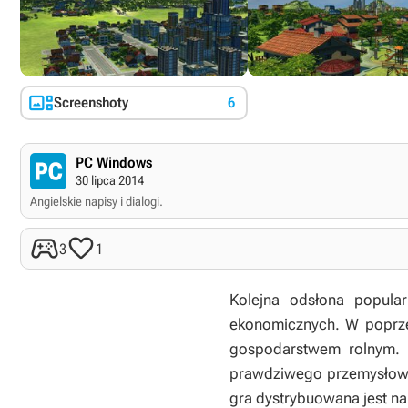

Screenshoty
6
PC Windows
30 lipca 2014
Angielskie napisy i dialogi.


3
1
Kolejna odsłona popular
ekonomicznych. W poprzed
gospodarstwem rolnym. 
prawdziwego przemysłowc
gra dystrybuowana jest n