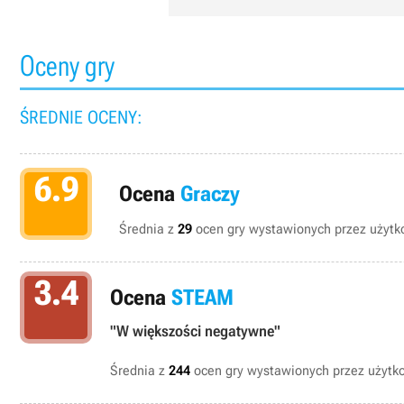
Oceny gry
ŚREDNIE OCENY:
6.9
Ocena
Graczy
Średnia z
29
ocen gry wystawionych przez użytko
3.4
Ocena
STEAM
"W większości negatywne"
Średnia z
244
ocen gry wystawionych przez użyt