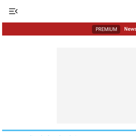

New
PREMIUM