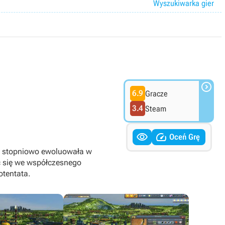
Wyszukiwarka gier

6.9
Gracze
3.4
Steam


Oceń Grę
nej stopniowo ewoluowała w
ć się we współczesnego
otentata.