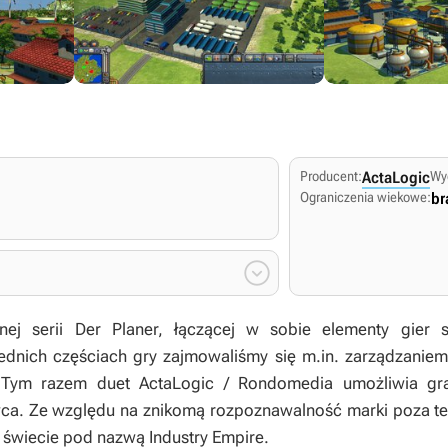
Producent:
ActaLogic
Wy
Ograniczenia wiekowe:
br

nej serii
Der Planer,
łączącej w sobie elementy gier sy
nich częściach gry zajmowaliśmy się m.in. zarządzaniem 
Tym razem duet ActaLogic / Rondomedia umożliwia gra
a. Ze względu na znikomą rozpoznawalność marki poza te
a świecie pod nazwą
Industry Empire
.