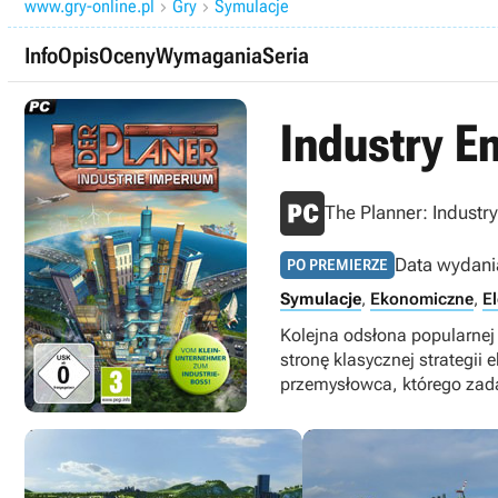
www.gry-online.pl
Gry
Symulacje


Info
Opis
Oceny
Wymagania
Seria
Industry E
The Planner: Industr
Data wydani
PO PREMIERZE
Symulacje
,
Ekonomiczne
,
E
Kolejna odsłona popularnej
stronę klasycznej strategi
przemysłowca, którego zada