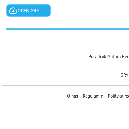

OCEŃ GRĘ
Poradnik Gothic R
GRYO
O nas
Regulamin
Polityka r