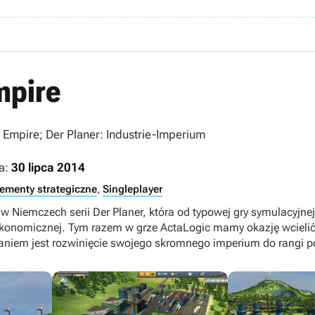
mpire
y Empire; Der Planer: Industrie-Imperium
a:
30 lipca 2014
lementy strategiczne
,
Singleplayer
 w Niemczech serii Der Planer, która od typowej gry symulacyj
i ekonomicznej. Tym razem w grze ActaLogic mamy okazję wcieli
niem jest rozwinięcie swojego skromnego imperium do rangi p