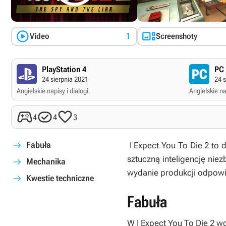


Video
1
Screenshoty
PlayStation 4
PC
24 sierpnia 2021
24 s
Angielskie napisy i dialogi.
Angielskie nap



4
4
3
Fabuła
I Expect You To Die 2
to 
sztuczną inteligencję nie
Mechanika
wydanie produkcji odpowi
Kwestie techniczne
Fabuła
W
I Expect You To Die 2
wc