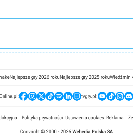
emake
Najlepsze gry 2026 roku
Najlepsze gry 2025 roku
Wiedźmin 
nline.pl:
tvgry.pl:
edakcyjna
Polityka prywatności
Ustawienia cookies
Reklama
Ze
Copyright © 2000 -
2026
Webedia Polska SA