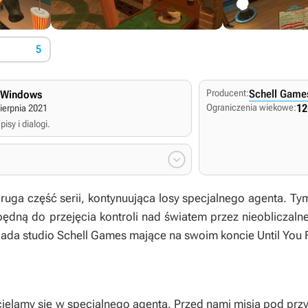
5
Producent:
Schell Game
 Windows
Ograniczenia wiekowe:
12
ierpnia 2021
isy i dialogi.

druga część serii, kontynuująca losy specjalnego agenta. 
zbędną do przejęcia kontroli nad światem przez nieobliczaln
ada studio Schell Games mające na swoim koncie
Until You 
ielamy się w specjalnego agenta. Przed nami misja pod przyk