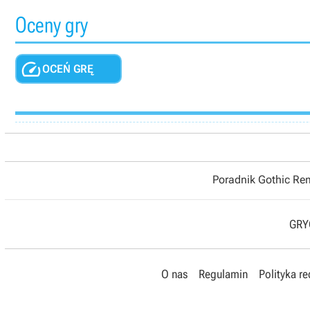
Oceny gry

OCEŃ GRĘ
Poradnik Gothic R
GRYO
O nas
Regulamin
Polityka r