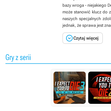
bazy wroga - niejakiego D
może stanowić klucz do zi
naszych specjalnych zdo
jednak, że sprawa jest zn

Czytaj więcej
Gry z serii