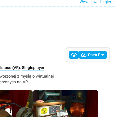
Wyszukiwarka gier


Oceń Grę
istość (VR)
,
Singleplayer
worzonej z myślą o wirtualnej
orzonych na VR.