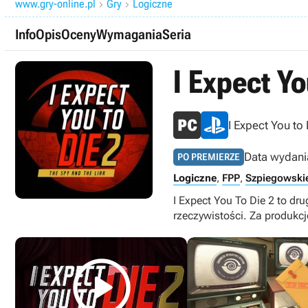
www.gry-online.pl
Gry
Logiczne


Info
Opis
Oceny
Wymagania
Seria
I Expect Yo
I Expect You to 
Data wydani
PO PREMIERZE
Logiczne
,
FPP
,
Szpiegowski
I Expect You To Die 2 to dr
rzeczywistości. Za produkc
