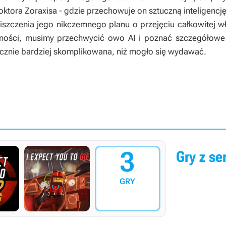
oktora Zoraxisa - gdzie przechowuje on sztuczną inteligencję
szczenia jego nikczemnego planu o przejęciu całkowitej wł
lności, musimy przechwycić owo AI i poznać szczegółowe 
acznie bardziej skomplikowana, niż mogło się wydawać.
3
Gry z ser
GRY