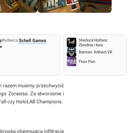
s
Wydawca:
Schell Games
Sherlock Holmes:
Zbrodnia i kara
+
Batman: Arkham VR
Floor Plan
Tym razem musimy przechwycić
ego Zoraxisa. Za stworzenie i
Fall
czy
HoloLAB Champions.
rywką obejmująca infiltrację