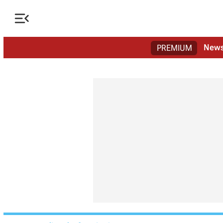

New
PREMIUM