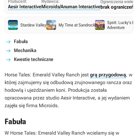
Producent:
Wydawca:
Ograniczenia wiekow
Aesir Interactive
Microids/Anuman Interactive
brak ograniczeń
Spirit: Lucky's Big
Stardew Valley
My Time at Sandrock
Adventure
Fabuła
Mechanika
Kwestie techniczne
Horse Tales: Emerald Valley Ranch
jest
grą przygodową
, w
której zajmujemy się odbudową zrujnowanego rancza oraz
hodowlą i ujeżdżaniem koni. Produkcja została
opracowana przez studio Aesir Interactive, a jej wydaniem
zajęła się firma Microids.
Fabuła
W
Horse Tales: Emerald Valley Ranch
wcielamy się w