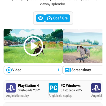
dawny splendor.


Oceń Grę



Video
1
Screenshoty
PlayStation 4
PC Windows
P
3 listopada 2022
3 listopada 2022
3 
Angielskie napisy.
Angielskie napisy.
Angielskie 