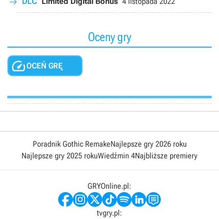
DLC
Limited Digital Bonus
4 listopada 2022
Oceny gry

OCEŃ GRĘ
Poradnik Gothic Remake
Najlepsze gry 2026 roku
Najlepsze gry 2025 roku
Wiedźmin 4
Najbliższe premiery
GRYOnline.pl:
tvgry.pl: