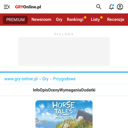




Newsroom
Gry
Rankingi
Listy
Recenzje
PREMIUM
www.gry-online.pl
Gry
Przygodowe


Info
Opis
Oceny
Wymagania
Dodatki