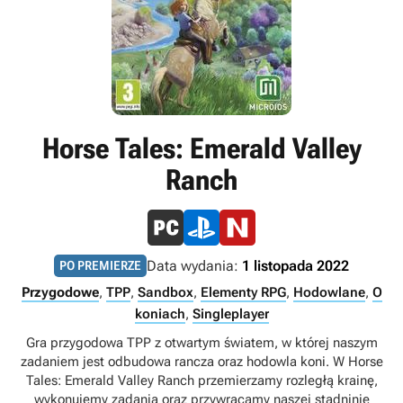
Horse Tales: Emerald Valley
Ranch
Data wydania:
1 listopada 2022
PO PREMIERZE
Przygodowe
,
TPP
,
Sandbox
,
Elementy RPG
,
Hodowlane
,
O
koniach
,
Singleplayer
Gra przygodowa TPP z otwartym światem, w której naszym
zadaniem jest odbudowa rancza oraz hodowla koni. W Horse
Tales: Emerald Valley Ranch przemierzamy rozległą krainę,
wykonujemy zadania oraz przywracamy naszej stadninie