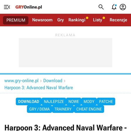




Newsroom
Gry
Rankingi
Listy
Recenzje
PREMIUM
www.gry-online.pl
Download


Harpoon 3: Advanced Naval Warfare
DOWNLOAD
NAJLEPSZE
NOWE
MODY
PATCHE
GRY / DEMA
TRAINERY
CHEAT ENGINE
Harpoon 3: Advanced Naval Warfare -