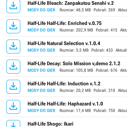

Half-Life Bleach: Zanpakutou Senshi v.2
MODY DO GIER
Rozmiar:
48,5 MB
Pobrań:
269
Aktua

Half-Life Half-Life: Enriched v.0.75
MODY DO GIER
Rozmiar:
202,9 MB
Pobrań:
415
Akt

Half-Life Natural Selection v.1.0.4
MODY DO GIER
Rozmiar:
5,5 MB
Pobrań:
433
Aktual

Half-Life Decay: Solo Mission v,demo 2.1.2
MODY DO GIER
Rozmiar:
105,8 MB
Pobrań:
676
Akt

Half-Life Half-Life: Induction v.1.2
MODY DO GIER
Rozmiar:
20,2 MB
Pobrań:
310
Aktua

Half-Life Half-Life: Haphazard v.1.0
MODY DO GIER
Rozmiar:
17,4 MB
Pobrań:
750
Aktua

Half-Life Shogo: Ikari