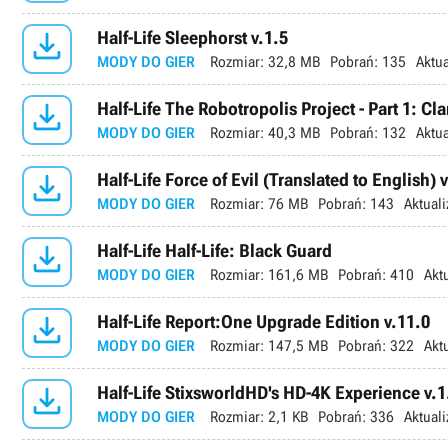

Half-Life Sleephorst v.1.5
MODY DO GIER
Rozmiar:
32,8 MB
Pobrań:
135
Aktua

Half-Life The Robotropolis Project - Part 1: Cl
MODY DO GIER
Rozmiar:
40,3 MB
Pobrań:
132
Aktua

Half-Life Force of Evil (Translated to English)
MODY DO GIER
Rozmiar:
76 MB
Pobrań:
143
Aktuali

Half-Life Half-Life: Black Guard
MODY DO GIER
Rozmiar:
161,6 MB
Pobrań:
410
Akt

Half-Life Report:One Upgrade Edition v.11.0
MODY DO GIER
Rozmiar:
147,5 MB
Pobrań:
322
Akt

Half-Life StixsworldHD's HD-4K Experience v.1
MODY DO GIER
Rozmiar:
2,1 KB
Pobrań:
336
Aktuali