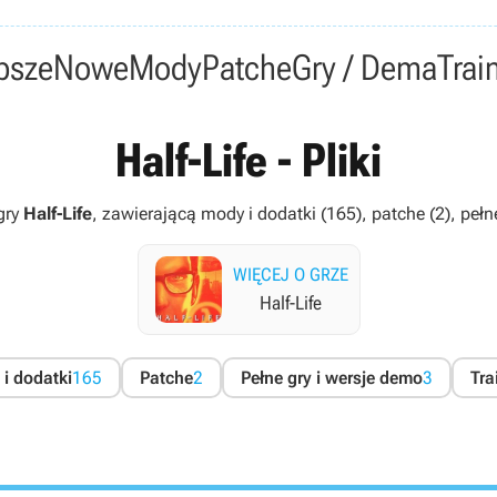
psze
Nowe
Mody
Patche
Gry / Dema
Trai
Half-Life - Pliki
gry
Half-Life
, zawierającą mody i dodatki (165), patche (2), pełne 
WIĘCEJ O GRZE
Half-Life
i dodatki
165
Patche
2
Pełne gry i wersje demo
3
Tra