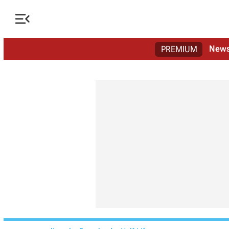

New
PREMIUM