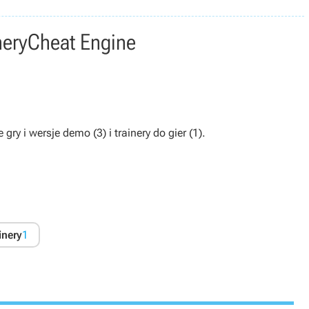
nery
Cheat Engine
gry i wersje demo (3) i trainery do gier (1).
inery
1