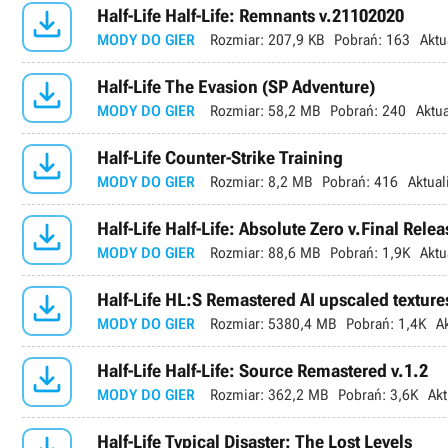

Half-Life Half-Life: Remnants v.21102020
MODY DO GIER
Rozmiar:
207,9 KB
Pobrań:
163
Aktu

Half-Life The Evasion (SP Adventure)
MODY DO GIER
Rozmiar:
58,2 MB
Pobrań:
240
Aktua

Half-Life Counter-Strike Training
MODY DO GIER
Rozmiar:
8,2 MB
Pobrań:
416
Aktual

Half-Life Half-Life: Absolute Zero v.Final Rele
MODY DO GIER
Rozmiar:
88,6 MB
Pobrań:
1,9K
Aktu

Half-Life HL:S Remastered AI upscaled texture
MODY DO GIER
Rozmiar:
5380,4 MB
Pobrań:
1,4K
A

Half-Life Half-Life: Source Remastered v.1.2
MODY DO GIER
Rozmiar:
362,2 MB
Pobrań:
3,6K
Akt
Half-Life Typical Disaster: The Lost Levels