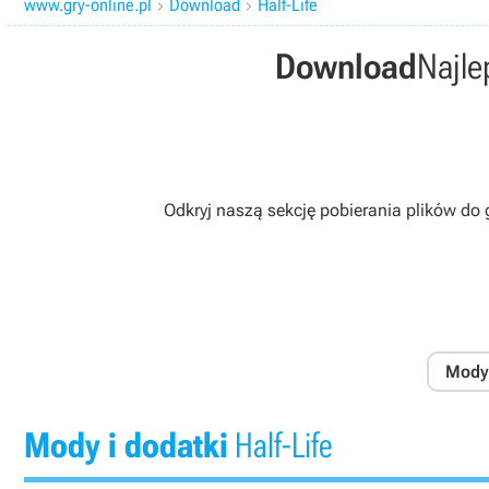
www.gry-online.pl
Download
Half-Life


Download
Najle
Odkryj naszą sekcję pobierania plików do 
Mody 
Mody i dodatki
Half-Life