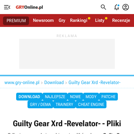




Newsroom
Gry
Rankingi
Listy
Recenzje
PREMIUM
www.gry-online.pl
Download
Guilty Gear Xrd -Revelator-


DOWNLOAD
NAJLEPSZE
NOWE
MODY
PATCHE
GRY / DEMA
TRAINERY
CHEAT ENGINE
Guilty Gear Xrd -Revelator- - Pliki