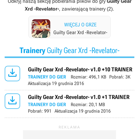
Odkryj naszą sekcję pobierania plików do gry
Guilty Gear
Xrd -Revelator-
, zawierającą trainery (2).
WIĘCEJ O GRZE
Guilty Gear Xrd -Revelator-
Trainery
Guilty Gear Xrd -Revelator-

Guilty Gear Xrd -Revelator- v1.0 +10 TRAINER
TRAINERY DO GIER
Rozmiar:
496,1 KB
Pobrań:
3K
Aktualizacja
19 grudnia 2016

Guilty Gear Xrd -Revelator- v1.0 +1 TRAINER
TRAINERY DO GIER
Rozmiar:
20,1 MB
Pobrań:
991
Aktualizacja
19 grudnia 2016