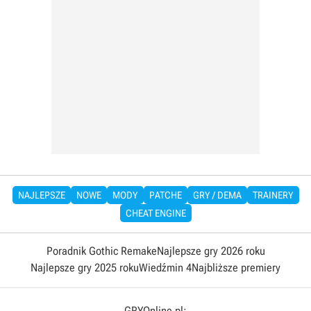
NAJLEPSZE
NOWE
MODY
PATCHE
GRY / DEMA
TRAINERY
CHEAT ENGINE
Poradnik Gothic Remake
Najlepsze gry 2026 roku
Najlepsze gry 2025 roku
Wiedźmin 4
Najbliższe premiery
GRYOnline.pl: