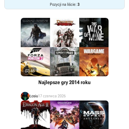
Pozycji na liście:
3

46
Najlepsze gry 2014 roku
Łosiu
17 czerwca 2026