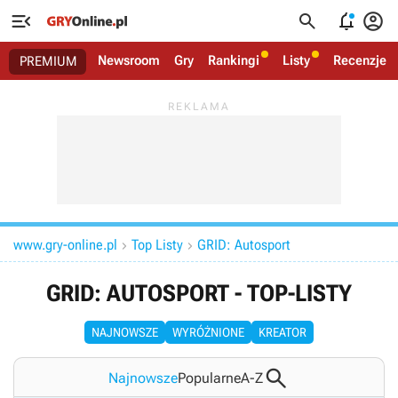




Newsroom
Gry
Rankingi
Listy
Recenzje
PREMIUM
www.gry-online.pl
Top Listy
GRID: Autosport


GRID: AUTOSPORT - TOP-LISTY
NAJNOWSZE
WYRÓŻNIONE
KREATOR

Najnowsze
Popularne
A-Z