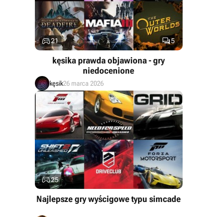


21
5
kęsika prawda objawiona - gry
niedocenione
kęsik
26 marca 2026

25
Najlepsze gry wyścigowe typu simcade