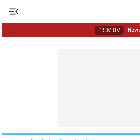

New
PREMIUM