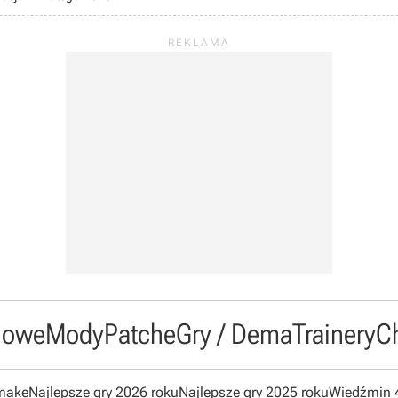
owe
Mody
Patche
Gry / Dema
Trainery
C
emake
Najlepsze gry 2026 roku
Najlepsze gry 2025 roku
Wiedźmin 