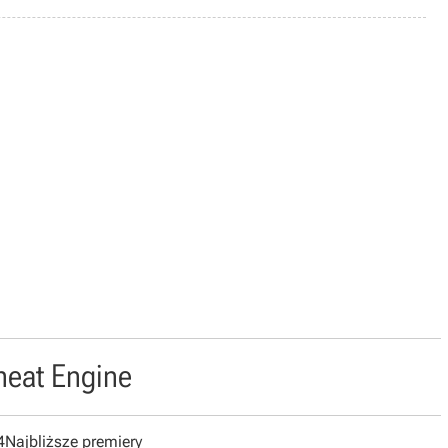
heat Engine
4
Najbliższe premiery