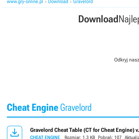
www.gry-online.pl
Download
Gravelord


Download
Najle
Odkryj nasz
Cheat Engine
Gravelord

Gravelord Cheat Table (CT for Cheat Engine) 
CHEAT ENGINE
Rozmiar:
1,3 KB
Pobrań:
107
Aktuali