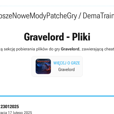
psze
Nowe
Mody
Patche
Gry / Dema
Trai
Gravelord - Pliki
ą sekcję pobierania plików do gry
Gravelord
, zawierającą cheat
WIĘCEJ O GRZE
Gravelord
v.23012025
zacja
17 lutego 2025