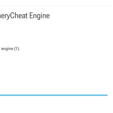
nery
Cheat Engine
 engine (1).