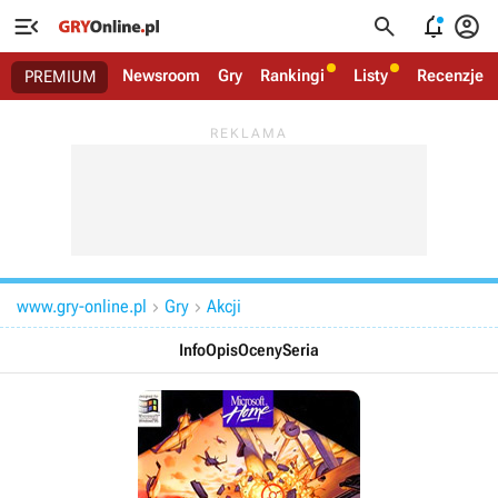




Newsroom
Gry
Rankingi
Listy
Recenzje
PREMIUM
www.gry-online.pl
Gry
Akcji


Info
Opis
Oceny
Seria