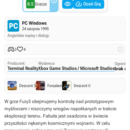



8.5
Oceń Grę
Gracze
PC Windows
24 sierpnia 1995
Angielskie napisy i dialogi.



3
4
Producent:
Wydawca:
Ogranicz
Terminal Reality
Xbox Game Studios / Microsoft Studios
brak og
Descent 3
Forsaken
Descent II
W grze
Fury3
obejmujemy kontrolę nad prototypowym
myśliwcem i niszczymy wrogów napotkanych w trakcie
eksploracji terenu. Fabuła jest osadzona w świecie
przyszłości nękanym kosmicznymi wojnami. W celu