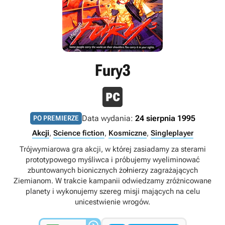
Fury3
Data wydania:
24 sierpnia 1995
PO PREMIERZE
Akcji
,
Science fiction
,
Kosmiczne
,
Singleplayer
Trójwymiarowa gra akcji, w której zasiadamy za sterami
prototypowego myśliwca i próbujemy wyeliminować
zbuntowanych bionicznych żołnierzy zagrażających
Ziemianom. W trakcie kampanii odwiedzamy zróżnicowane
planety i wykonujemy szereg misji mających na celu
unicestwienie wrogów.