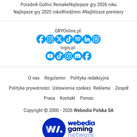
Poradnik Gothic Remake
Najlepsze gry 2026 roku
Najlepsze gry 2025 roku
Wiedźmin 4
Najbliższe premiery
GRYOnline.pl:
tvgry.pl:
O nas
Regulamin
Polityka redakcyjna
Polityka prywatności
Ustawienia cookies
Reklama
Zespół
Praca
Kontakt
Pomoc
Copyright © 2000 -
2026
Webedia Polska SA