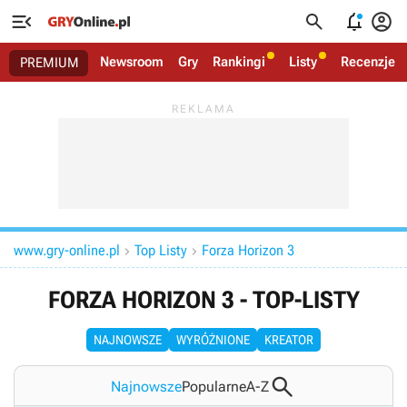




Newsroom
Gry
Rankingi
Listy
Recenzje
PREMIUM
www.gry-online.pl
Top Listy
Forza Horizon 3


FORZA HORIZON 3 - TOP-LISTY
NAJNOWSZE
WYRÓŻNIONE
KREATOR

Najnowsze
Popularne
A-Z