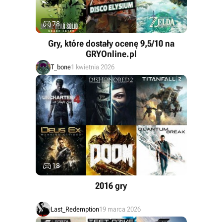

78
Gry, które dostały ocenę 9,5/10 na
GRYOnline.pl
T_bone
1 kwietnia 2026

18
2016 gry
Last_Redemption
19 marca 2026