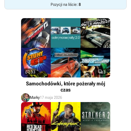
Pozycji na liście:
8


33
3
Samochodówki, które pożerały mój
czas
Marky
17 maja 2026