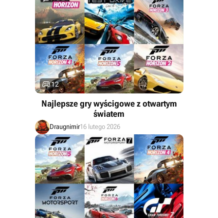

12
Najlepsze gry wyścigowe z otwartym
światem
Draugnimir
16 lutego 2026