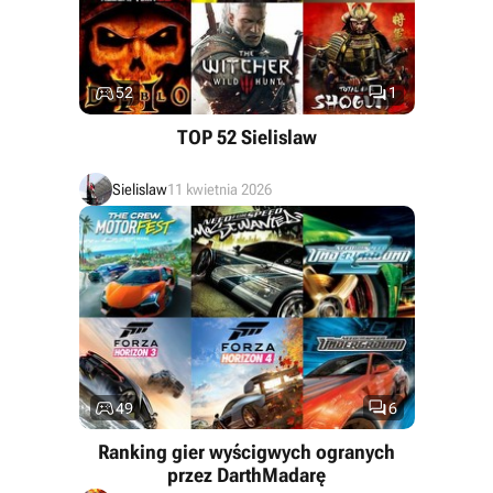


52
1
TOP 52 Sielislaw
Sielislaw
11 kwietnia 2026


49
6
Ranking gier wyścigwych ogranych
przez DarthMadarę