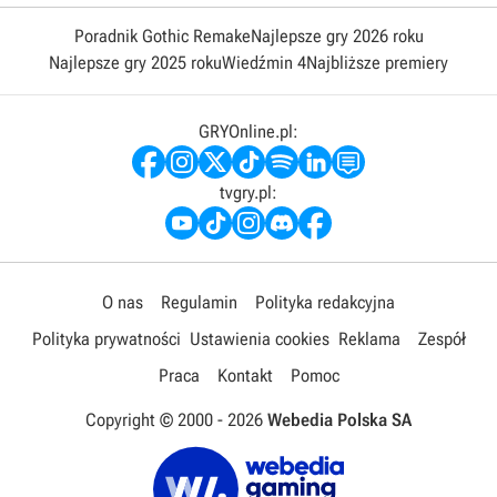
Poradnik Gothic Remake
Najlepsze gry 2026 roku
Najlepsze gry 2025 roku
Wiedźmin 4
Najbliższe premiery
GRYOnline.pl:
tvgry.pl:
O nas
Regulamin
Polityka redakcyjna
Polityka prywatności
Ustawienia cookies
Reklama
Zespół
Praca
Kontakt
Pomoc
Copyright © 2000 -
2026
Webedia Polska SA