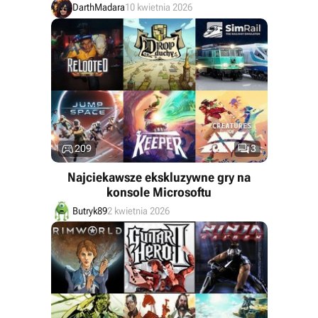
DarthMadara
10 kwietnia 2026


209
3
Najciekawsze ekskluzywne gry na
konsole Microsoftu
Butryk89
2 kwietnia 2026