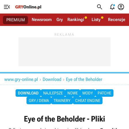




Newsroom
Gry
Rankingi
Listy
Recenzje
PREMIUM
www.gry-online.pl
Download
Eye of the Beholder


DOWNLOAD
NAJLEPSZE
NOWE
MODY
PATCHE
GRY / DEMA
TRAINERY
CHEAT ENGINE
Eye of the Beholder - Pliki