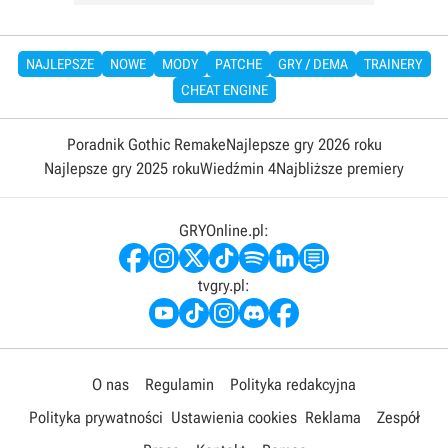
NAJLEPSZE
NOWE
MODY
PATCHE
GRY / DEMA
TRAINERY
CHEAT ENGINE
Poradnik Gothic Remake
Najlepsze gry 2026 roku
Najlepsze gry 2025 roku
Wiedźmin 4
Najbliższe premiery
GRYOnline.pl:
tvgry.pl:
O nas
Regulamin
Polityka redakcyjna
Polityka prywatności
Ustawienia cookies
Reklama
Zespół