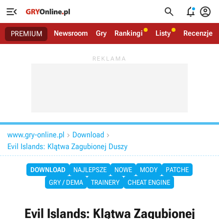




Newsroom
Gry
Rankingi
Listy
Recenzje
PREMIUM
www.gry-online.pl
Download


Evil Islands: Klątwa Zagubionej Duszy
DOWNLOAD
NAJLEPSZE
NOWE
MODY
PATCHE
GRY / DEMA
TRAINERY
CHEAT ENGINE
Evil Islands: Klątwa Zagubionej