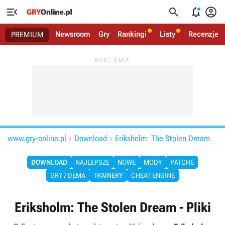




Newsroom
Gry
Rankingi
Listy
Recenzje
PREMIUM
www.gry-online.pl
Download
Eriksholm: The Stolen Dream


DOWNLOAD
NAJLEPSZE
NOWE
MODY
PATCHE
GRY / DEMA
TRAINERY
CHEAT ENGINE
Eriksholm: The Stolen Dream - Pliki