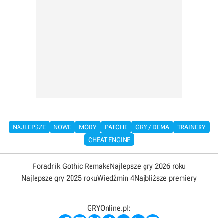
NAJLEPSZE
NOWE
MODY
PATCHE
GRY / DEMA
TRAINERY
CHEAT ENGINE
Poradnik Gothic Remake
Najlepsze gry 2026 roku
Najlepsze gry 2025 roku
Wiedźmin 4
Najbliższe premiery
GRYOnline.pl: