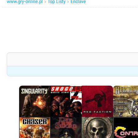
www.gry-online.pl
Top Listy
Enclave

