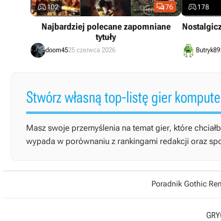



102
76
178
Najbardziej polecane zapomniane
Nostalgicz
tytuły
doom45
25 czerwca 2026
Butryk89
Stwórz własną top-listę gier komput
Masz swoje przemyślenia na temat gier, które chciałb
wypada w porównaniu z rankingami redakcji oraz społe
Poradnik Gothic R
GRYO