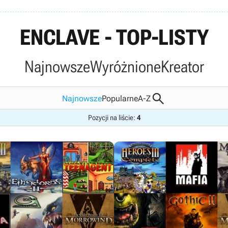
ENCLAVE - TOP-LISTY
Najnowsze
Wyróżnione
Kreator

Najnowsze
Popularne
A-Z
Pozycji na liście:
4