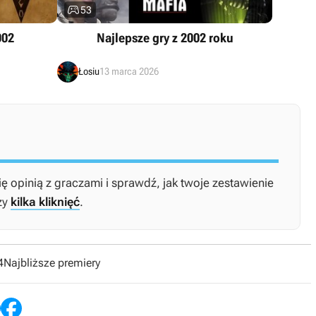

53
002
Najlepsze gry z 2002 roku
Łosiu
13 marca 2026
ię opinią z graczami i sprawdź, jak twoje zestawienie
zy
kilka kliknięć
.
4
Najbliższe premiery