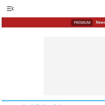

New
PREMIUM