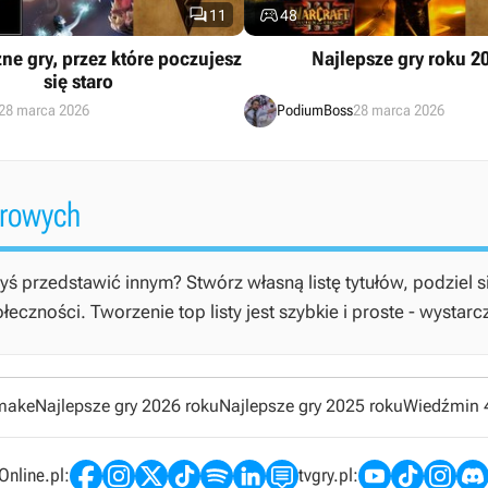


11
48
ne gry, przez które poczujesz
Najlepsze gry roku 2
się staro
28 marca 2026
PodiumBoss
28 marca 2026
erowych
yś przedstawić innym? Stwórz własną listę tytułów, podziel s
czności. Tworzenie top listy jest szybkie i proste - wystarc
emake
Najlepsze gry 2026 roku
Najlepsze gry 2025 roku
Wiedźmin 
nline.pl:
tvgry.pl: