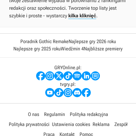
twoje zestawienie wypada w porównaniu z rankingami
redakcji oraz społeczności. Tworzenie top listy jest
szybkie i proste - wystarczy
kilka kliknięć
.
Poradnik Gothic Remake
Najlepsze gry 2026 roku
Najlepsze gry 2025 roku
Wiedźmin 4
Najbliższe premiery
GRYOnline.pl:
tvgry.pl:
O nas
Regulamin
Polityka redakcyjna
Polityka prywatności
Ustawienia cookies
Reklama
Zespół
Praca
Kontakt
Pomoc