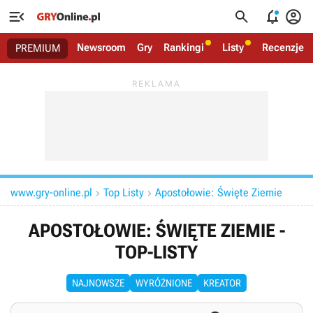




Newsroom
Gry
Rankingi
Listy
Recenzje
PREMIUM
www.gry-online.pl
Top Listy
Apostołowie: Święte Ziemie


APOSTOŁOWIE: ŚWIĘTE ZIEMIE -
TOP-LISTY
NAJNOWSZE
WYRÓŻNIONE
KREATOR