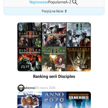

Najnowsze
Popularne
A-Z
Pozycji na liście:
2


11
2
Ranking serii Disciples
abesnai
30 marca 2026