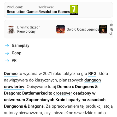
Producent:
Wydawca:
Resolution Games
Resolution Games
The 
Divinity: Grzech
Sword Coast Legends
Nahe
Pierworodny
of C
Gameplay
Coop
VR
Demeo
to wydana w 2021 roku taktyczna gra
RPG
, która
nawiązywała do klasycznych, planszowych
dungeon
crawlerów
. Opisywane tutaj
Demeo x Dungeons &
Dragons: Battlemarked
to
crossover
osadzony w
uniwersum Zapomnianych Krain i oparty na zasadach
Dungeons & Dragons
. Za opracowaniem tej produkcji stoją
autorzy pierwowzoru, czyli niezależne szwedzkie studio