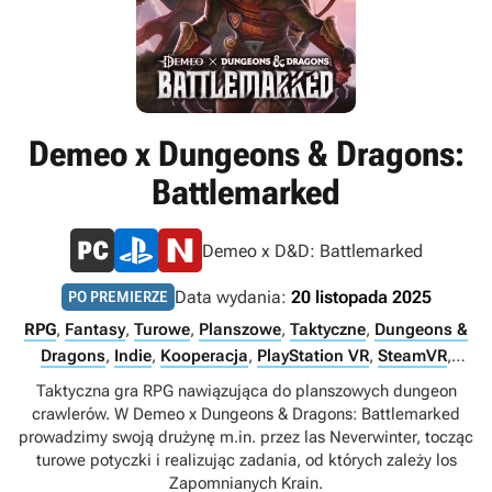
Demeo x Dungeons & Dragons:
Battlemarked
Demeo x D&D: Battlemarked
Data wydania:
20 listopada 2025
PO PREMIERZE
RPG
,
Fantasy
,
Turowe
,
Planszowe
,
Taktyczne
,
Dungeons &
Dragons
,
Indie
,
Kooperacja
,
PlayStation VR
,
SteamVR
,
Wirtualna rzeczywistość (VR)
,
Multiplayer
,
Singleplayer
,
Taktyczna gra RPG nawiązująca do planszowych dungeon
Internet
crawlerów. W Demeo x Dungeons & Dragons: Battlemarked
prowadzimy swoją drużynę m.in. przez las Neverwinter, tocząc
turowe potyczki i realizując zadania, od których zależy los
Zapomnianych Krain.