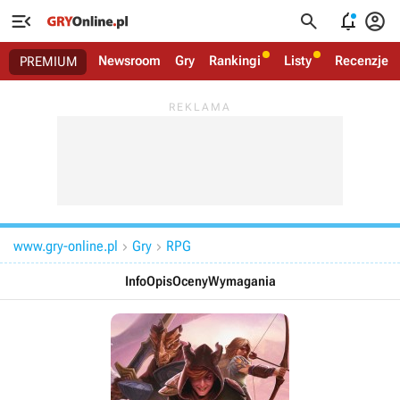




Newsroom
Gry
Rankingi
Listy
Recenzje
PREMIUM
www.gry-online.pl
Gry
RPG


Info
Opis
Oceny
Wymagania