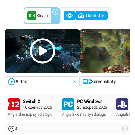



8.3
Oceń Grę
Steam



Video
3
Screenshoty
Switch 2
PC Windows
P
16 czerwca 2026
20 listopada 2025
20
Angielskie napisy i dialogi.
Angielskie napisy i dialogi.
Angielskie 


4