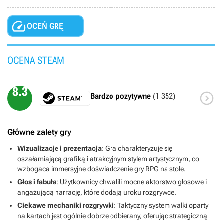

OCEŃ GRĘ
OCENA STEAM
8.3

Bardzo pozytywne
(1 352)
Główne zalety gry
Wizualizacje i prezentacja
: Gra charakteryzuje się
oszałamiającą grafiką i atrakcyjnym stylem artystycznym, co
wzbogaca immersyjne doświadczenie gry RPG na stole.
Głos i fabuła
: Użytkownicy chwalili mocne aktorstwo głosowe i
angażującą narrację, które dodają uroku rozgrywce.
Ciekawe mechaniki rozgrywki
: Taktyczny system walki oparty
na kartach jest ogólnie dobrze odbierany, oferując strategiczną