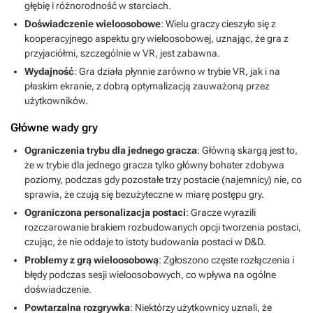
głębię i różnorodność w starciach.
Doświadczenie wieloosobowe
: Wielu graczy cieszyło się z
kooperacyjnego aspektu gry wieloosobowej, uznając, że gra z
przyjaciółmi, szczególnie w VR, jest zabawna.
Wydajność
: Gra działa płynnie zarówno w trybie VR, jak i na
płaskim ekranie, z dobrą optymalizacją zauważoną przez
użytkowników.
Główne wady gry
Ograniczenia trybu dla jednego gracza
: Główną skargą jest to,
że w trybie dla jednego gracza tylko główny bohater zdobywa
poziomy, podczas gdy pozostałe trzy postacie (najemnicy) nie, co
sprawia, że czują się bezużyteczne w miarę postępu gry.
Ograniczona personalizacja postaci
: Gracze wyrazili
rozczarowanie brakiem rozbudowanych opcji tworzenia postaci,
czując, że nie oddaje to istoty budowania postaci w D&D.
Problemy z grą wieloosobową
: Zgłoszono częste rozłączenia i
błędy podczas sesji wieloosobowych, co wpływa na ogólne
doświadczenie.
Powtarzalna rozgrywka
: Niektórzy użytkownicy uznali, że