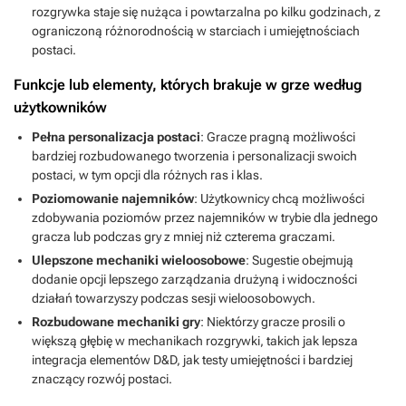
rozgrywka staje się nużąca i powtarzalna po kilku godzinach, z
ograniczoną różnorodnością w starciach i umiejętnościach
postaci.
Funkcje lub elementy, których brakuje w grze według
użytkowników
Pełna personalizacja postaci
: Gracze pragną możliwości
bardziej rozbudowanego tworzenia i personalizacji swoich
postaci, w tym opcji dla różnych ras i klas.
Poziomowanie najemników
: Użytkownicy chcą możliwości
zdobywania poziomów przez najemników w trybie dla jednego
gracza lub podczas gry z mniej niż czterema graczami.
Ulepszone mechaniki wieloosobowe
: Sugestie obejmują
dodanie opcji lepszego zarządzania drużyną i widoczności
działań towarzyszy podczas sesji wieloosobowych.
Rozbudowane mechaniki gry
: Niektórzy gracze prosili o
większą głębię w mechanikach rozgrywki, takich jak lepsza
integracja elementów D&D, jak testy umiejętności i bardziej
znaczący rozwój postaci.