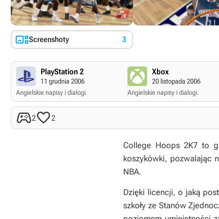

Screenshoty
3
PlayStation 2
Xbox
11 grudnia 2006
20 listopada 2006
Angielskie napisy i dialogi.
Angielskie napisy i dialogi.


2
2
College Hoops 2K7
to gr
koszykówki, pozwalając n
NBA.
Dzięki licencji, o jaką p
szkoły ze Stanów Zjednoc
poziomem umiejętności za