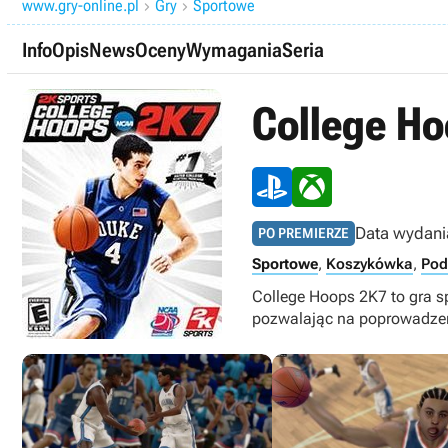
www.gry-online.pl
Gry
Sportowe


Info
Opis
News
Oceny
Wymagania
Seria
College H
Data wydani
PO PREMIERZE
Sportowe
,
Koszykówka
,
Pod
College Hoops 2K7 to gra s
pozwalając na poprowadzeni