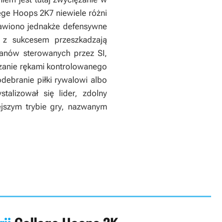
ege Hoops 2K7
niewiele różni
awiono jednakże defensywne
ż z sukcesem przeszkadzają
anów sterowanych przez SI,
szanie rękami kontrolowanego
debranie piłki rywalowi albo
alizował się lider, zdolny
jszym trybie gry, nazwanym