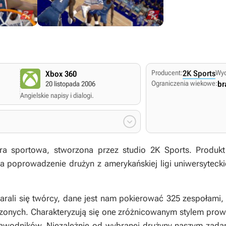
Producent:
2K Sports
Wy
Xbox 360
Ograniczenia wiekowe:
br
20 listopada 2006
Angielskie napisy i dialogi.

a sportowa, stworzona przez studio 2K Sports. Produkt 
a poprowadzenie drużyn z amerykańskiej ligi uniwersyteck
ostarali się twórcy, dane jest nam pokierować 325 zespołam
zonych. Charakteryzują się one zróżnicowanym stylem pro
wodników. Niezależnie od wybranej drużyny naszym zadani