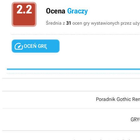
2.2
Ocena
Graczy
Średnia z
31
ocen gry wystawionych przez użyt

OCEŃ GRĘ
Poradnik Gothic R
GRYO