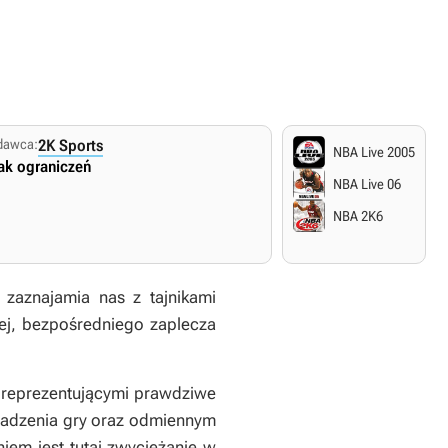
dawca:
2K Sports
NBA Live 2005
ak ograniczeń
NBA Live 06
NBA 2K6
zaznajamia nas z tajnikami
iej, bezpośredniego zaplecza
i, reprezentującymi prawdziwe
wadzenia gry oraz odmiennym
em jest tutaj zwyciężanie w