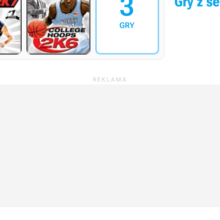
3
Gry z se
GRY