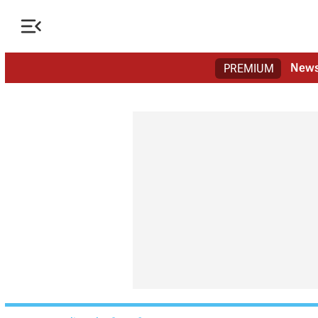

New
PREMIUM