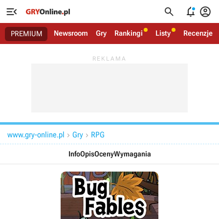




Newsroom
Gry
Rankingi
Listy
Recenzje
PREMIUM
www.gry-online.pl
Gry
RPG


Info
Opis
Oceny
Wymagania