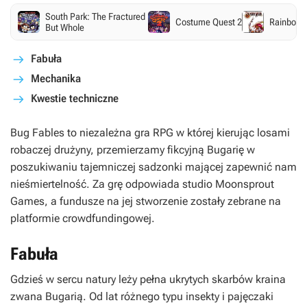
South Park: The Fractured
Costume Quest 2
Rainbow
But Whole
Fabuła
Mechanika
Kwestie techniczne
Bug Fables
to niezależna gra
RPG
w której kierując losami
robaczej drużyny, przemierzamy fikcyjną Bugarię w
poszukiwaniu tajemniczej sadzonki mającej zapewnić nam
nieśmiertelność. Za grę odpowiada studio Moonsprout
Games, a fundusze na jej stworzenie zostały zebrane na
platformie crowdfundingowej.
Fabuła
Gdzieś w sercu natury leży pełna ukrytych skarbów kraina
zwana Bugarią. Od lat różnego typu insekty i pajęczaki