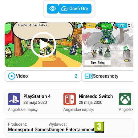


Oceń Grę



Video
2
Screenshoty
PlayStation 4
Nintendo Switch
X
28 maja 2020
28 maja 2020
2
Angielskie napisy.
Angielskie napisy.
Angielskie 
Producent:
Wydawca:
Moonsprout Games
Dangen Entertainment