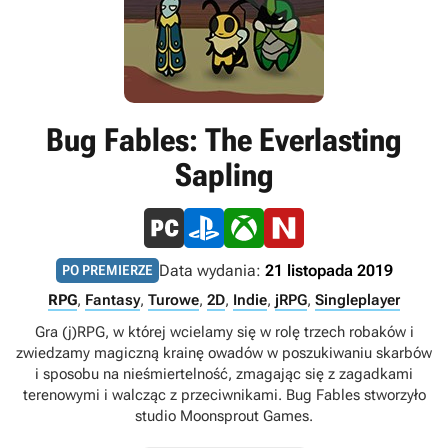
Bug Fables: The Everlasting
Sapling
Data wydania:
21 listopada 2019
PO PREMIERZE
RPG
,
Fantasy
,
Turowe
,
2D
,
Indie
,
jRPG
,
Singleplayer
Gra (j)RPG, w której wcielamy się w rolę trzech robaków i
zwiedzamy magiczną krainę owadów w poszukiwaniu skarbów
i sposobu na nieśmiertelność, zmagając się z zagadkami
terenowymi i walcząc z przeciwnikami. Bug Fables stworzyło
studio Moonsprout Games.