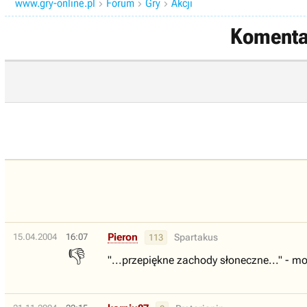
www.gry-online.pl
Forum
Gry
Akcji



Komentar
Pieron
15.04.2004
16:07
Spartakus
113
👎
"...przepiękne zachody słoneczne..." - mo