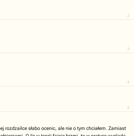
2
3
4
5
abej rozdzailce słabo ocenic, ale nie o tym chciałem. Zamiast
nierzami. O ile w teorii fajnie brzmi, to w pratyce wyglada