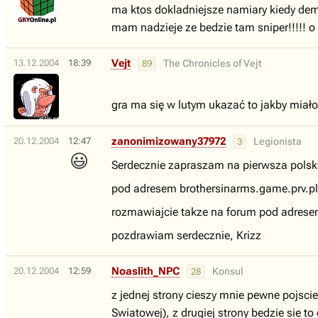
ma ktos dokladniejsze namiary kiedy de
mam nadzieje ze bedzie tam sniper!!!!!
Vejt
13.12.2004
18:39
The Chronicles of Vejt
89
gra ma się w lutym ukazać to jakby miał
zanonimizowany37972
20.12.2004
12:47
Legionista
3
😃
Serdecznie zapraszam na pierwsza polska
pod adresem brothersinarms.game.prv.pl z
rozmawiajcie takze na forum pod adresem
pozdrawiam serdecznie, Krizz
Noaslith_NPC
20.12.2004
12:59
Konsul
28
z jednej strony cieszy mnie pewne pojscie
Swiatowej), z drugiej strony bedzie sie to