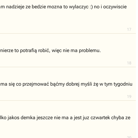
am nadzieje ze bedzie mozna to wylaczyc :) no i oczywiscie
17
ierze to potrafią robić, więc nie ma problemu.
18
 ma się co przejmować bąćmy dobrej myśli żę w tym tygodniu
19
lko jakos demka jeszcze nie ma a jest juz czwartek chyba ze
20