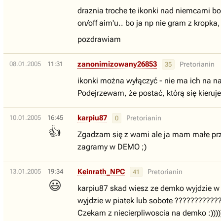
draznia troche te ikonki nad niemcami bo
on/off aim'u.. bo ja np nie gram z kropka
pozdrawiam
zanonimizowany26853
08.01.2005
11:31
Pretorianin
35
ikonki można wyłączyć - nie ma ich na na
Podejrzewam, że postać, którą się kieruje
karpiu87
10.01.2005
16:45
Pretorianin
0
👍
Zgadzam się z wami ale ja mam małe prz
zagramy w DEMO ;)
Keinrath_NPC
13.01.2005
19:34
Pretorianin
41
😃
karpiu87 skad wiesz ze demko wyjdzie w t
wyjdzie w piatek lub sobote ???????????
Czekam z niecierpliwoscia na demko :)))))))