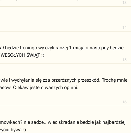
13
14
 będzie treningo wy czyli raczej 1 misja a nastepny będzie
 i WESOŁYCH ŚWIĄT ;)
15
wie i wychylania się zza przeróznych przeszkód. Trochę mnie
czasów. Ciekaw jestem waszych opinni.
16
ormowkach? nie sadze.. wiec skradanie bedzie jak najbardziej
zyciu bywa :)