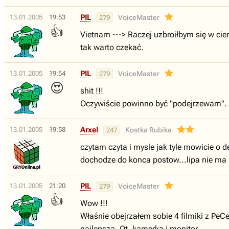
PIL
13.01.2005
19:53
VoiceMaster
279
👍
Vietnam ---> Raczej uzbroiłbym się w ci
tak warto czekać.
PIL
13.01.2005
19:54
VoiceMaster
279
😍
shit !!!
Oczywiście powinno być "podejrzewam".
Arxel
13.01.2005
19:58
Kostka Rubika
247
czytam czyta i mysle jak tyle mowicie o d
dochodze do konca postow...lipa nie ma D
PIL
13.01.2005
21:20
VoiceMaster
279
👍
Wow !!!
Właśnie obejrzałem sobie 4 filmiki z Pe
najlepsza. Ot, kamerka i monitor.