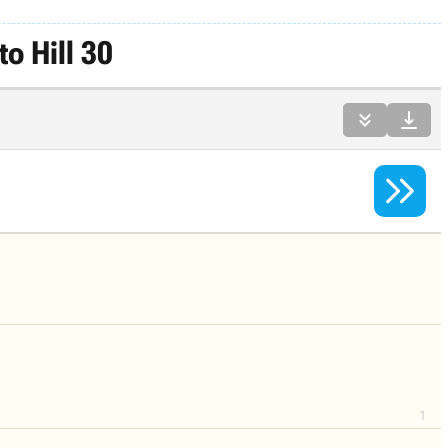
o Hill 30



1