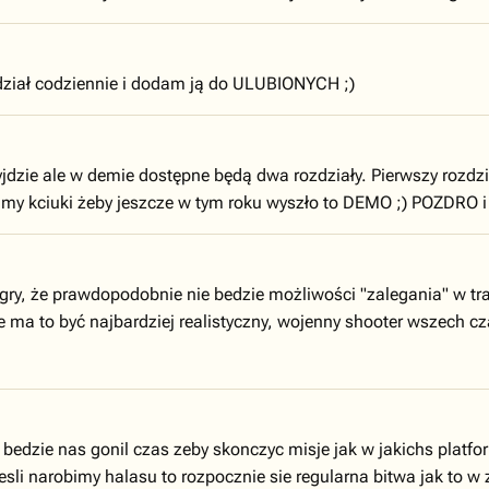
edział codziennie i dodam ją do ULUBIONYCH ;)
dzie ale w demie dostępne będą dwa rozdziały. Pierwszy rozdział
majmy kciuki żeby jeszcze w tym roku wyszło to DEMO ;) POZDRO
gry, że prawdopodobnie nie bedzie możliwości "zalegania" w tra
że ma to być najbardziej realistyczny, wojenny shooter wszech 
?
y bedzie nas gonil czas zeby skonczyc misje jak w jakichs platf
sli narobimy halasu to rozpocznie sie regularna bitwa jak to w 