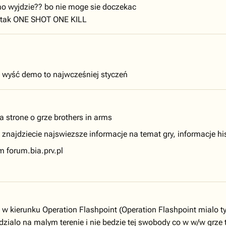
mo wyjdzie?? bo nie moge sie doczekac
 o tak ONE SHOT ONE KILL
o wyść demo to najwcześniej styczeń
 strone o grze brothers in arms
najdziecie najswiezsze informacje na temat gry, informacje hist
 forum.bia.prv.pl
 w kierunku Operation Flashpoint (Operation Flashpoint mialo ty
 dzialo na malym terenie i nie bedzie tej swobody co w w/w grze t