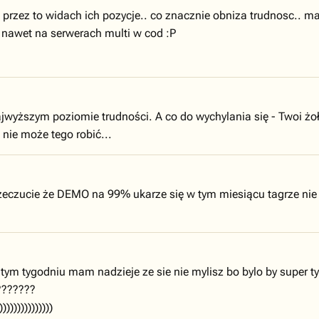
 przez to widach ich pozycje.. co znacznie obniza trudnosc.. m
, nawet na serwerach multi w cod :P
jwyższym poziomie trudności. A co do wychylania się - Twoi żołn
 nie może tego robić...
eczucie że DEMO na 99% ukarze się w tym miesiącu tagrze nie
ym tygodniu mam nadzieje ze sie nie mylisz bo bylo by super ty
???????
))))))))))))