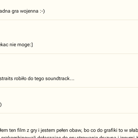
żadna gra wojenna :-)
ekac nie moge:]
 straits robiło do tego soundtrack...
)
ałem ten film z gry i jestem pełen obaw, bo co do grafiki to w sł
przkombinowali dołaczajac do gry strowanie druzyną i innymi żoł