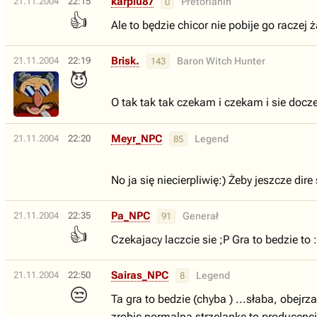
karpiu87
21.11.2004
22:15
Pretorianin
0
👍
Ale to będzie chicor nie pobije go raczej 
Brisk.
21.11.2004
22:19
Baron Witch Hunter
143
😈
O tak tak tak czekam i czekam i sie docz
Meyr_NPC
21.11.2004
22:20
Legend
85
No ja się niecierpliwię:) Żeby jeszcze dire
Pa_NPC
21.11.2004
22:35
Generał
91
👍
Czekajacy laczcie sie ;P Gra to bedzie to :
Sairas_NPC
21.11.2004
22:50
Legend
8
😒
Ta gra to bedzie (chyba ) ...słaba, obejrz
zrobic normalną strzelanke to producenci 