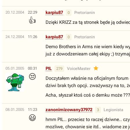
karpiu87
20.12.2004
22:29
Pretorianin
0
👍
Dzięki KRIZZ za tą stronek będe ją odwi
karpiu87
24.12.2004
11:26
Pretorianin
0
Demo Brothers in Arms nie wiem kiedy wyj
już z dowodzenieam całej ekipy ;) trzy
PIL
05.01.2005
00:31
VoiceMaster
279
😒
Doczytałem właśnie na oficjalnym forum 
dziwi brak tych opcji. zważywszy na to, 
Acha, słyszał ktoś coś o demku może ??
zanonimizowany37972
08.01.2005
11:23
Legionista
3
😃
hmm PIL.. przeciez to raczej dziwne.. cz
mozliwe, chowanie sie itd.. wiadome ze je