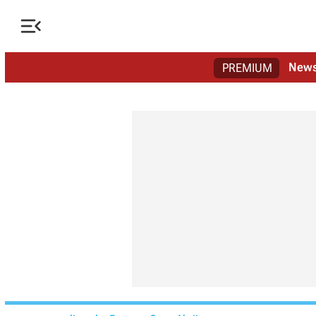

New
PREMIUM