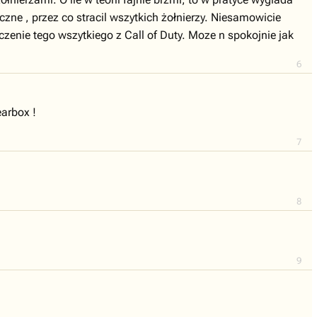
zne , przez co stracil wszytkich żołnierzy. Niesamowicie
łaczenie tego wszytkiego z Call of Duty. Moze n spokojnie jak
6
earbox !
7
8
9