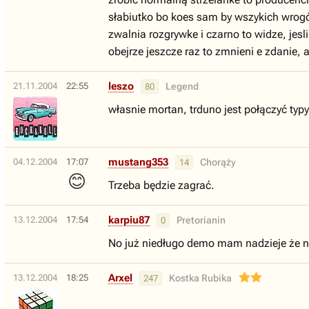
słabiutko bo koes sam by wszykich wrogów
zwalnia rozgrywke i czarno to widze, jesli
obejrze jeszcze raz to zmnieni e zdanie, a
leszo
21.11.2004
22:55
Legend
80
własnie mortan, trduno jest połączyć typy
mustang353
04.12.2004
17:07
Chorąży
14
😊
Trzeba będzie zagrać.
karpiu87
13.12.2004
17:54
Pretorianin
0
No już niedługo demo mam nadzieje że 
Arxel
13.12.2004
18:25
Kostka Rubika
247