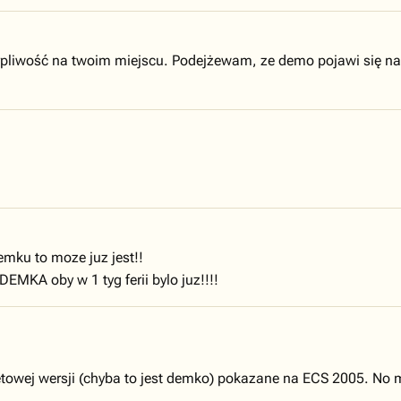
erpliwość na twoim miejscu. Podejżewam, ze demo pojawi się na 
emku to moze juz jest!!
EMKA oby w 1 tyg ferii bylo juz!!!!
Cetowej wersji (chyba to jest demko) pokazane na ECS 2005. No 