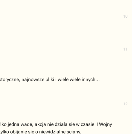
10
11
oryczne, najnowsze pliki i wiele wiele innych...
12
lko jedna wade, akcja nie dziala sie w czasie II Wojny
ylko obijanie sie o niewidzialne sciany.