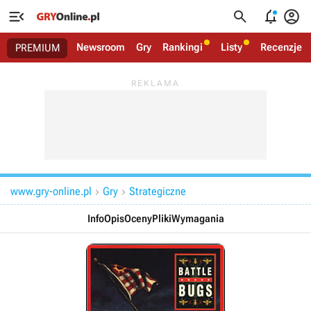




Newsroom
Gry
Rankingi
Listy
Recenzje
PREMIUM
www.gry-online.pl
Gry
Strategiczne


Info
Opis
Oceny
Pliki
Wymagania