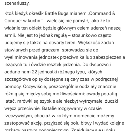
scenariuszy.
Ktoś kiedyś określił Battle Bugs mianem „Command &
Conquer w kuchni” i wiele się nie pomylił, jako że to
właśnie ten obiekt będzie głównym celem uderzeń naszej
armii. Nie jest to jednak regułą – stosunkowo często
udajemy się także na otwarty teren. Większość zadań
stawianych przed graczem, sprowadza się do
wyeliminowania jednostek przeciwnika lub zabezpieczenia
leżących tu i ówdzie resztek jedzenia. Do dyspozycji
oddano nam 22 jednostki różnego typu, których
szczegółowe opisy dostępne są cały czas w podręcznej
pomocy. Oczywiście, poszczególnie oddziały znacznie
różnią się między sobą możliwościami: owady potrafią
latać, mrówki są szybkie ale niezbyt wytrzymałe, żuczki
wręcz przeciwnie. Batalie rozgrywamy w czasie
rzeczywistym, chociaż w każdym momencie możemy
zastopować akcję, przyjrzeć się polu bitwy i wydać kolejne
rozkazy naszym podopiecznym. Znajdujący się u dołu