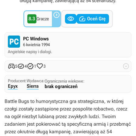
długą kampanię, zawierającą aż 54 scenariuszy.



8.3
Oceń Grę
Gracze
PC Windows
6 kwietnia 1994
Angielskie napisy i dialogi.





5
4
1
3
Producent:
Wydawca:
Ograniczenia wiekowe:
Epyx
Sierra
brak ograniczeń
Battle Bugs to humorystyczna gra strategiczna, w której
czołgi zostały zastąpione przez pospolite robactwo, rzecz
na ogół niezbyt lubianą przez zwykłych ludzi. Twoim
zadaniem jest pokierować tą specyficzną armią i przebrnąć
przez okrutnie długą kampanię, zawierającą aż 54