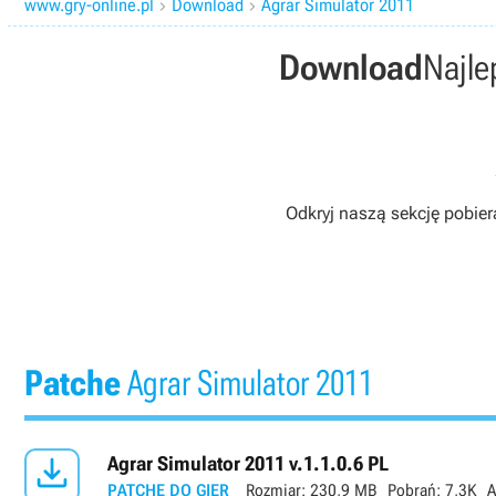
www.gry-online.pl
Download
Agrar Simulator 2011


Download
Najle
Odkryj naszą sekcję pobier
Patche
Agrar Simulator 2011

Agrar Simulator 2011 v.1.1.0.6 PL
PATCHE DO GIER
Rozmiar:
230,9 MB
Pobrań:
7,3K
A