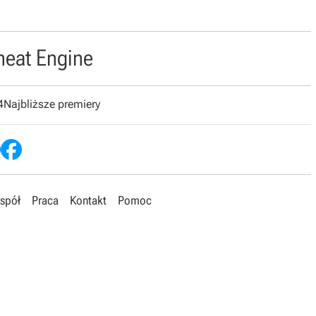
heat Engine
4
Najbliższe premiery
spół
Praca
Kontakt
Pomoc