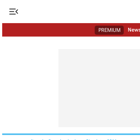

New
PREMIUM