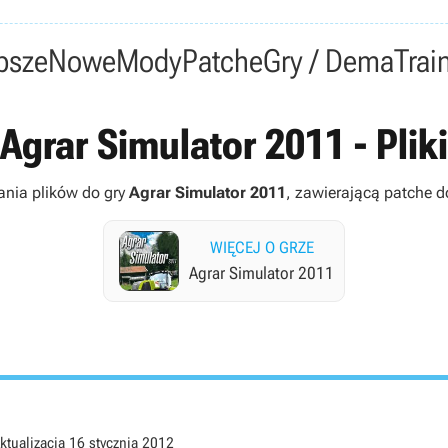
psze
Nowe
Mody
Patche
Gry / Dema
Trai
Agrar Simulator 2011 - Pliki
ania plików do gry
Agrar Simulator 2011
, zawierającą patche do
WIĘCEJ O GRZE
Agrar Simulator 2011
ktualizacja
16 stycznia 2012