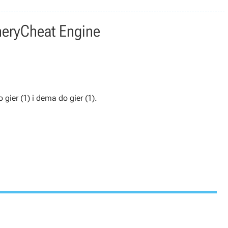
nery
Cheat Engine
 gier (1) i dema do gier (1).