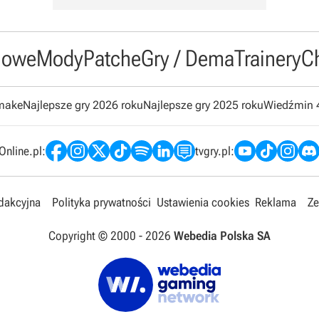
owe
Mody
Patche
Gry / Dema
Trainery
C
emake
Najlepsze gry 2026 roku
Najlepsze gry 2025 roku
Wiedźmin 
nline.pl:
tvgry.pl:
edakcyjna
Polityka prywatności
Ustawienia cookies
Reklama
Ze
Copyright © 2000 -
2026
Webedia Polska SA