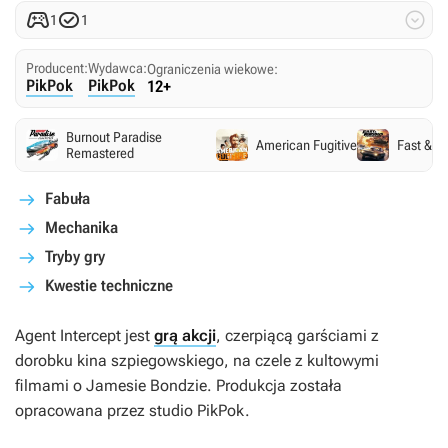



1
1
Producent:
Wydawca:
Ograniczenia wiekowe:
PikPok
PikPok
12+
Burnout Paradise
American Fugitive
Fast & F
Remastered
Fabuła
Mechanika
Tryby gry
Kwestie techniczne
Agent Intercept
jest
grą akcji
, czerpiącą garściami z
dorobku kina szpiegowskiego, na czele z kultowymi
filmami o Jamesie Bondzie. Produkcja została
opracowana przez studio PikPok.