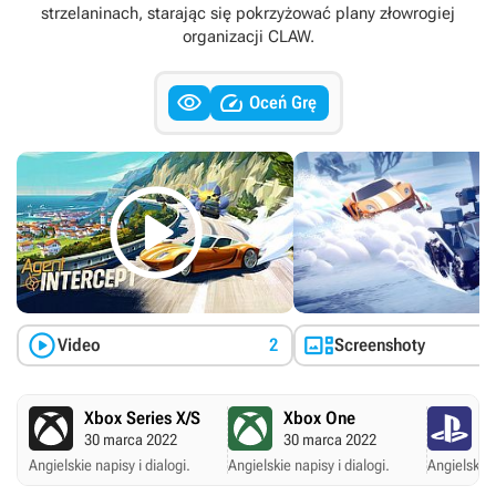
strzelaninach, starając się pokrzyżować plany złowrogiej
organizacji CLAW.


Oceń Grę



Video
2
Screenshoty
Xbox Series X/S
Xbox One
P
30 marca 2022
30 marca 2022
3
Angielskie napisy i dialogi.
Angielskie napisy i dialogi.
Angielskie 