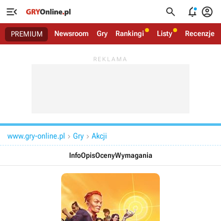




Newsroom
Gry
Rankingi
Listy
Recenzje
PREMIUM
www.gry-online.pl
Gry
Akcji


Info
Opis
Oceny
Wymagania