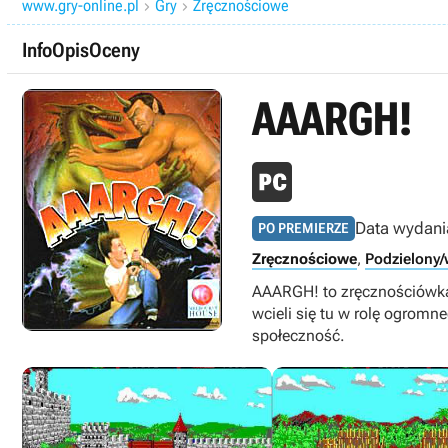
www.gry-online.pl
Gry
Zręcznościowe


Info
Opis
Oceny
AAARGH!
Data wydani
PO PREMIERZE
Zręcznościowe
,
Podzielony/
AAARGH! to zręcznościówka
wcieli się tu w rolę ogromn
społeczność.