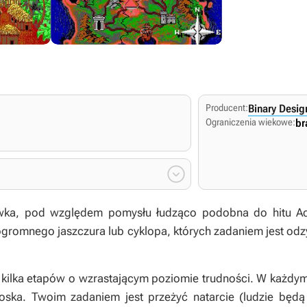
Producent:
Binary Desig
Ograniczenia wiekowe:
br

wka, pod względem pomysłu łudząco podobna do hitu Ac
ę ogromnego jaszczura lub cyklopa, których zadaniem jest odz
kilka etapów o wzrastającym poziomie trudności. W każdym
oska. Twoim zadaniem jest przeżyć natarcie (ludzie będą s