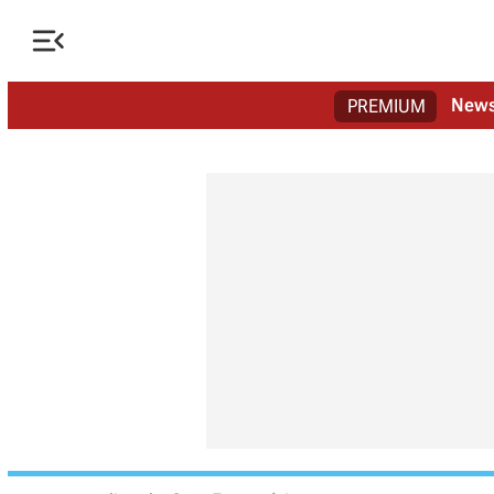

New
PREMIUM