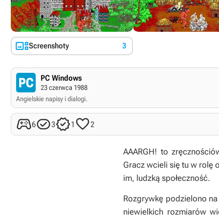

Screenshoty
3
PC Windows
23 czerwca 1988
Angielskie napisy i dialogi.




6
3
1
2
AAARGH! to zręcznośció
Gracz wcieli się tu w rol
im, ludzką społeczność.
Rozgrywkę podzielono na 
niewielkich rozmiarów wi