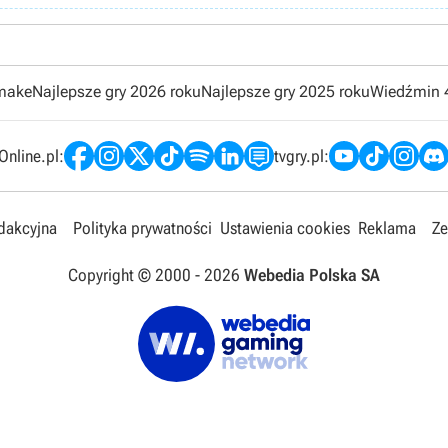
emake
Najlepsze gry 2026 roku
Najlepsze gry 2025 roku
Wiedźmin 
nline.pl:
tvgry.pl:
edakcyjna
Polityka prywatności
Ustawienia cookies
Reklama
Ze
Copyright © 2000 -
2026
Webedia Polska SA