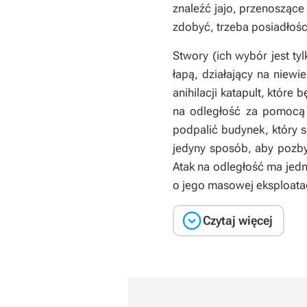
znaleźć jajo, przenosząc
zdobyć, trzeba posiadłośc
Stwory (ich wybór jest t
łapą, działający na niewi
anihilacji katapult, które
na odległość za pomocą 
podpalić budynek, który s
jedyny sposób, aby pozbyć
Atak na odległość ma jedn
o jego masowej eksploatac

Czytaj więcej