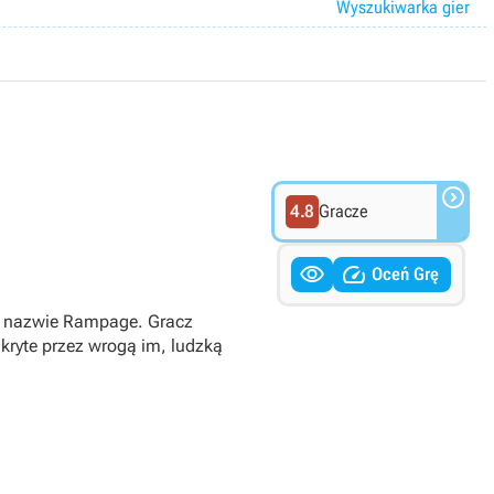
Wyszukiwarka gier

4.8
Gracze


Oceń Grę
o nazwie Rampage. Gracz
ukryte przez wrogą im, ludzką