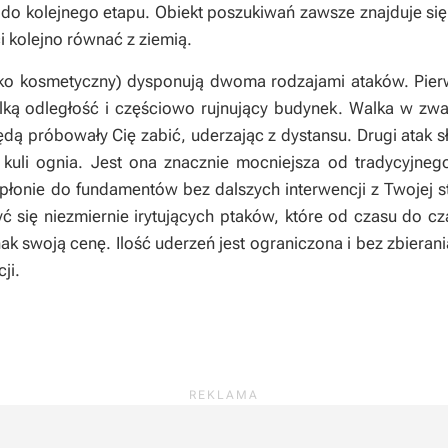
e do kolejnego etapu. Obiekt poszukiwań zawsze znajduje s
i kolejno równać z ziemią.
ylko kosmetyczny) dysponują dwoma rodzajami ataków. Pierw
elką odległość i częściowo rujnujący budynek. Walka w zwa
 będą próbowały Cię zabić, uderzając z dystansu. Drugi atak 
kuli ognia. Jest ona znacznie mocniejsza od tradycyjne
płonie do fundamentów bez dalszych interwencji z Twojej st
 się niezmiernie irytujących ptaków, które od czasu do cza
ak swoją cenę. Ilość uderzeń jest ograniczona i bez zbiera
ji.