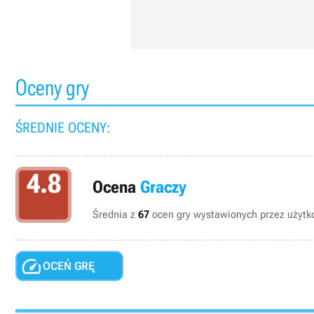
Oceny gry
ŚREDNIE OCENY:
4.8
Ocena
Graczy
Średnia z
67
ocen gry wystawionych przez użytko

OCEŃ GRĘ