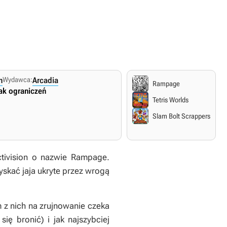
n
Wydawca:
Arcadia
Rampage
ak ograniczeń
Tetris Worlds
Slam Bolt Scrappers
tivision o nazwie Rampage.
yskać jaja ukryte przez wrogą
 z nich na zrujnowanie czeka
ię bronić) i jak najszybciej