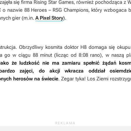
jęła się firma Rising Star Games, również pochodząca z Wie
C o nazwie
88 Heroes – RSG Champions
, który wzbogaca 
nych gier (m.in.
A Pixel Story
).
estrukcja. Obrzydliwy kosmita doktor H8 domaga się okup
ma go w ciągu 88 minut (licząc od 8:08 rano), w naszą p
Jako że ludzkość nie ma zamiaru spełnić żądań kosmi
ardzo zajęci, do akcji wkracza oddział osiemdzie
onych herosów na świecie
.
Zegar tyka! Los Ziemi rozstrzy