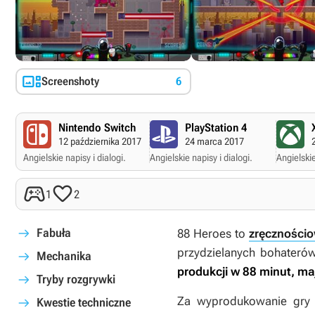

Screenshoty
6
Nintendo Switch
PlayStation 4
12 października 2017
24 marca 2017
Angielskie napisy i dialogi.
Angielskie napisy i dialogi.
Angielskie


1
2
Fabuła
88 Heroes
to
zręczności
przydzielanych bohateró
Mechanika
produkcji w 88 minut, ma
Tryby rozgrywki
Za wyprodukowanie gry 
Kwestie techniczne