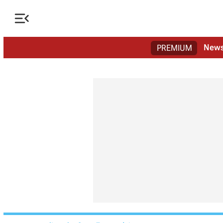

New
PREMIUM