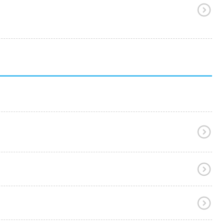



