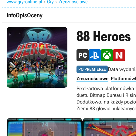
www.gry-online.pl
Gry
Zręcznościowe


Info
Opis
Oceny
88 Heroes
Data wydani
PO PREMIERZE
Zręcznościowe
,
Platformów
Pixel-artowa platformówka 2
duetu Bitmap Bureau i Risi
Dodatkowo, na każdy poziom
Ziemi 88 głowic nuklearnych