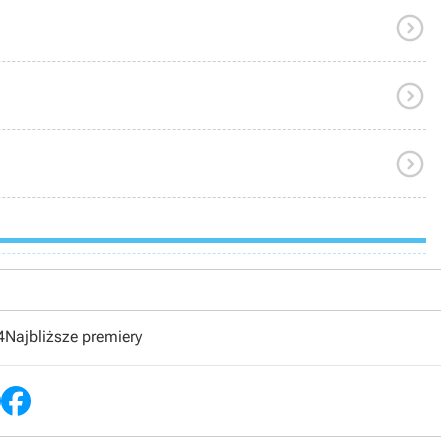



4
Najbliższe premiery