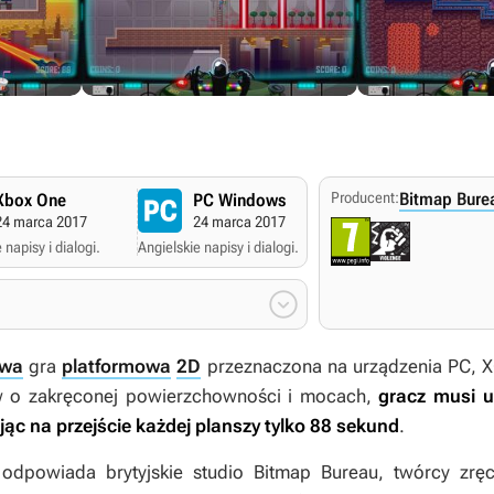
Producent:
Bitmap Bure
Xbox One
PC Windows
24 marca 2017
24 marca 2017
 napisy i dialogi.
Angielskie napisy i dialogi.

owa
gra
platformowa
2D
przeznaczona na urządzenia PC, XO
w o zakręconej powierzchowności i mocach,
gracz musi u
jąc na przejście każdej planszy tylko 88 sekund
.
odpowiada brytyjskie studio Bitmap Bureau, twórcy zrę