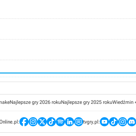
emake
Najlepsze gry 2026 roku
Najlepsze gry 2025 roku
Wiedźmin 
nline.pl:
tvgry.pl: