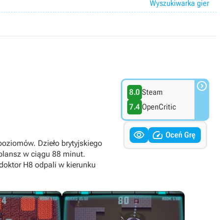
Wyszukiwarka gier

8.0
Steam
7.4
OpenCritic


Oceń Grę
poziomów. Dzieło brytyjskiego
plansz w ciągu 88 minut.
doktor H8 odpali w kierunku