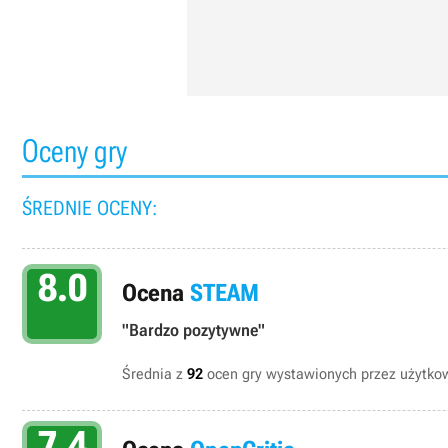
Oceny gry
ŚREDNIE OCENY:
8.0
Ocena
STEAM
"Bardzo pozytywne"
Średnia z
92
ocen gry wystawionych przez użytk
7.4