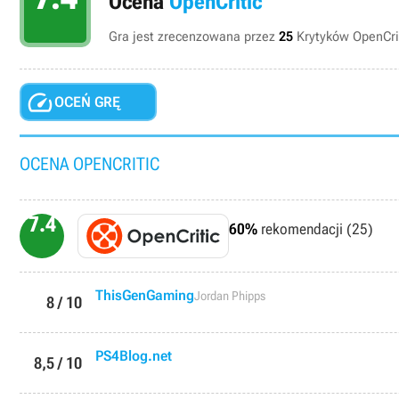
Ocena
OpenCritic
Gra jest zrecenzowana przez
25
Krytyków OpenCrit

OCEŃ GRĘ
OCENA OPENCRITIC
7.4
60%
rekomendacji (25)
ThisGenGaming
Jordan Phipps
8 / 10
PS4Blog.net
8,5 / 10