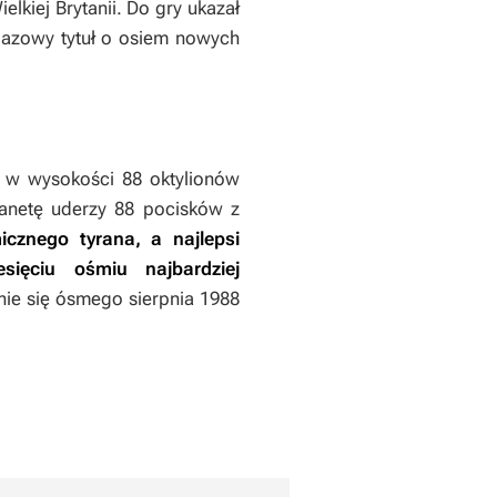
lkiej Brytanii. Do gry ukazał
bazowy tytuł o osiem nowych
u w wysokości 88 oktylionów
lanetę uderzy 88 pocisków z
cznego tyrana, a najlepsi
sięciu ośmiu najbardziej
gnie się ósmego sierpnia 1988