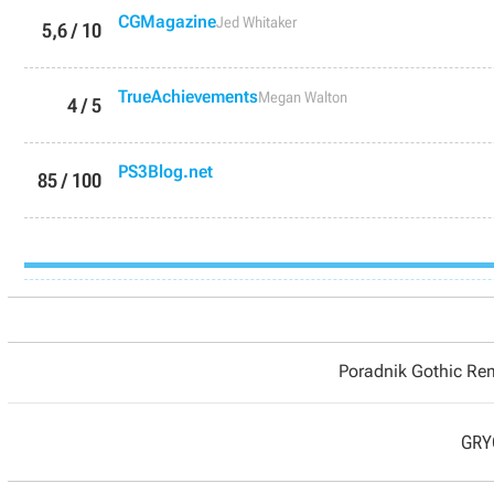
CGMagazine
Jed Whitaker
5,6 / 10
TrueAchievements
Megan Walton
4 / 5
PS3Blog.net
85 / 100
Poradnik Gothic R
GRYO