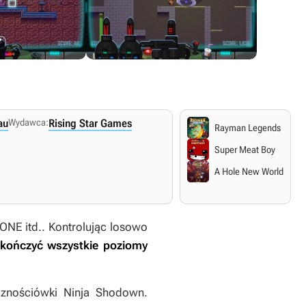
au
Wydawca:
Rising Star Games
Rayman Legends
Super Meat Boy
A Hole New World
NE itd.. Kontrolując losowo
kończyć wszystkie poziomy
cznościówki
Ninja Shodown
.