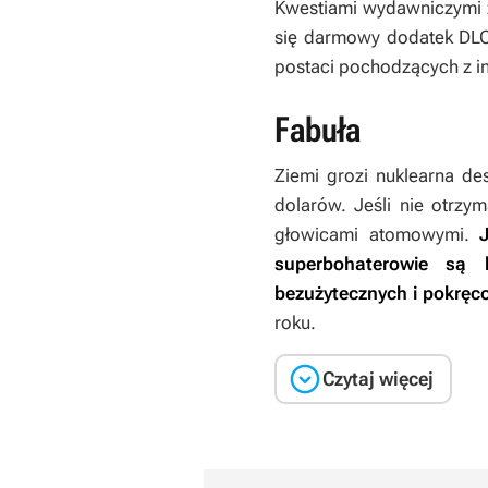
Kwestiami wydawniczymi za
się darmowy dodatek DL
postaci pochodzących z in
Fabuła
Ziemi grozi nuklearna d
dolarów. Jeśli nie otrzy
głowicami atomowymi.
superbohaterowie są b
bezużytecznych i pokręc
roku.

Czytaj więcej