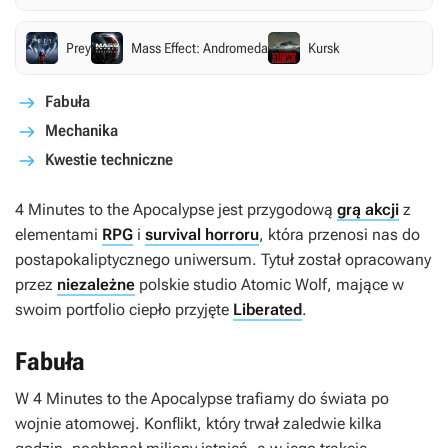
Prey
Mass Effect: Andromeda
Kursk
Fabuła
Mechanika
Kwestie techniczne
4 Minutes to the Apocalypse
jest przygodową
grą akcji
z
elementami
RPG
i
survival horroru
, która przenosi nas do
postapokaliptycznego uniwersum. Tytuł został opracowany
przez
niezależne
polskie studio Atomic Wolf, mające w
swoim portfolio ciepło przyjęte
Liberated
.
Fabuła
W
4 Minutes to the Apocalypse
trafiamy do świata po
wojnie atomowej. Konflikt, który trwał zaledwie kilka