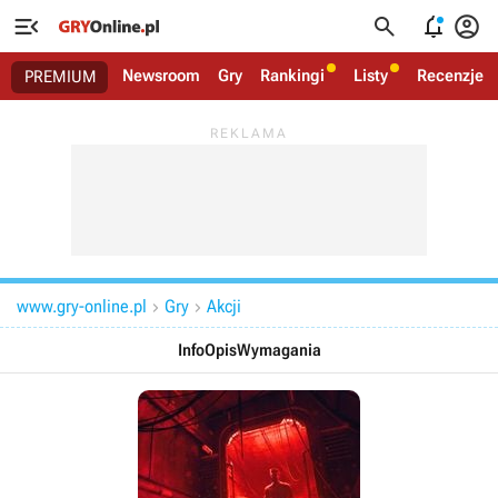




Newsroom
Gry
Rankingi
Listy
Recenzje
PREMIUM
www.gry-online.pl
Gry
Akcji


Info
Opis
Wymagania