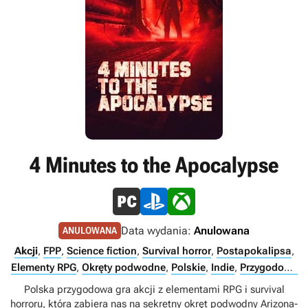
4 Minutes to the Apocalypse
Data wydania:
Anulowana
ANULOWANA
Akcji
,
FPP
,
Science fiction
,
Survival horror
,
Postapokalipsa
,
Elementy RPG
,
Okręty podwodne
,
Polskie
,
Indie
,
Przygodowe
gry akcji
,
Singleplayer
Polska przygodowa gra akcji z elementami RPG i survival
horroru, która zabiera nas na sekretny okręt podwodny Arizona-