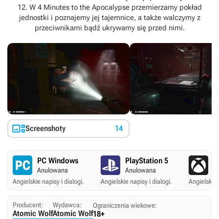
12. W 4 Minutes to the Apocalypse przemierzamy pokład
jednostki i poznajemy jej tajemnice, a także walczymy z
przeciwnikami bądź ukrywamy się przed nimi.

Screenshoty
14
PC Windows
PlayStation 5
X
Anulowana
Anulowana
A
Angielskie napisy i dialogi.
Angielskie napisy i dialogi.
Angielskie 
Producent:
Wydawca:
Ograniczenia wiekowe:
Atomic Wolf
Atomic Wolf
18+