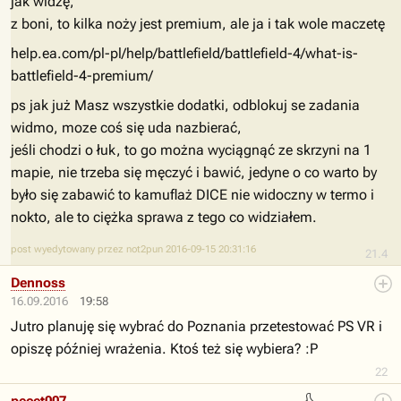
jak widzę,
z boni, to kilka noży jest premium, ale ja i tak wole maczetę
help.ea.com/pl-pl/help/battlefield/battlefield-4/what-is-
battlefield-4-premium/
ps jak już Masz wszystkie dodatki, odblokuj se zadania
widmo, moze coś się uda nazbierać,
jeśli chodzi o łuk, to go można wyciągnąć ze skrzyni na 1
mapie, nie trzeba się męczyć i bawić, jedyne o co warto by
było się zabawić to kamuflaż DICE nie widoczny w termo i
nokto, ale to ciężka sprawa z tego co widziałem.
post wyedytowany przez not2pun 2016-09-15 20:31:16
21.4
Dennoss
16.09.2016
19:58
Jutro planuję się wybrać do Poznania przetestować PS VR i
opiszę później wrażenia. Ktoś też się wybiera? :P
22