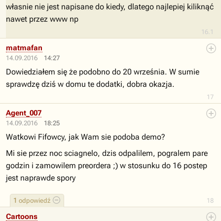
własnie nie jest napisane do kiedy, dlatego najlepiej kiliknąć
nawet przez www np
16.1
matmafan
14.09.2016
14:27
Dowiedziałem się że podobno do 20 września. W sumie
sprawdzę dziś w domu te dodatki, dobra okazja.
17
Agent_007
14.09.2016
18:25
Watkowi Fifowcy, jak Wam sie podoba demo?
Mi sie przez noc sciagnelo, dzis odpalilem, pogralem pare
godzin i zamowilem preordera ;) w stosunku do 16 postep
jest naprawde spory
1
odpowiedź
18
Cartoons