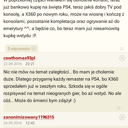
już bankowo kupię na święta PS4, teraz jakiś dobry TV pod
konsolę, a X360 po nowym roku, może na wiosnę i kończę z
konsolami, pozostanie kompletacja oraz ogrywanie aż do
emerytury ^^, a będzie co, bo teraz mam już niesamowitą
kupkę wstydu :P.
3
odpowiedzi
32
cswthomas93pl
22.09.2016
23:21
Nic nie mów na temat zaległości.. Bo mam je cholernie
duże. Dlatego przygarnę każdy remaster na PS4, bo X360
sprzedałem już w zeszłym roku. Szkoda się w ogóle
rozpisywać na temat nieogranych gier, bo aż wstyd. No ale
cóż.. Może do śmierci bym zdążył :)
32.1
zanonimizowany1196315
24.09.2016
12:42