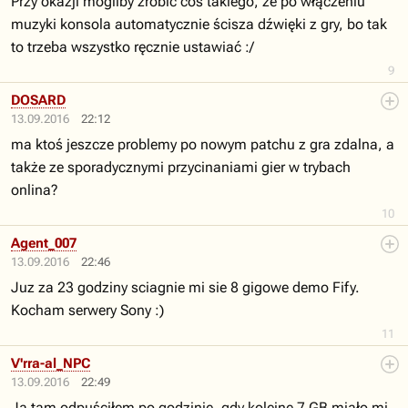
Przy okazji mogliby zrobić coś takiego, że po włączeniu
muzyki konsola automatycznie ścisza dźwięki z gry, bo tak
to trzeba wszystko ręcznie ustawiać :/
9
DOSARD
13.09.2016
22:12
ma ktoś jeszcze problemy po nowym patchu z gra zdalna, a
także ze sporadycznymi przycinaniami gier w trybach
onlina?
10
Agent_007
13.09.2016
22:46
Juz za 23 godziny sciagnie mi sie 8 gigowe demo Fify.
Kocham serwery Sony :)
11
V'rra-al_NPC
13.09.2016
22:49
Ja tam odpuściłem po godzinie, gdy kolejne 7 GB miało mi