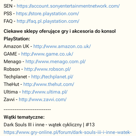
SEN -
https://account.sonyentertainmentnetwork.com/
PSS -
https://store.playstation.com/
FAQ -
http://faq.pl.playstation.com/
Ciekawe sklepy oferujące gry i akcesoria do konsol
PlayStation:
Amazon UK -
http://www.amazon.co.uk/
GAME -
http://www.game.co.uk/
Menago -
http://www.menago.com.pl/
Robson -
http://www.robson.pl/
Techplanet -
http://techplanet.pl/
TheHut -
http://www.thehut.com/
Ultima -
http://www.ultima.pl/
Zavvi -
http://www.zavvi.com/
--------------------------
Wątki tematyczne:
Dark Souls III i inne - wątek cykliczny | #13
https://www.gry-online.pl/forum/dark-souls-iii-i-inne-watek-