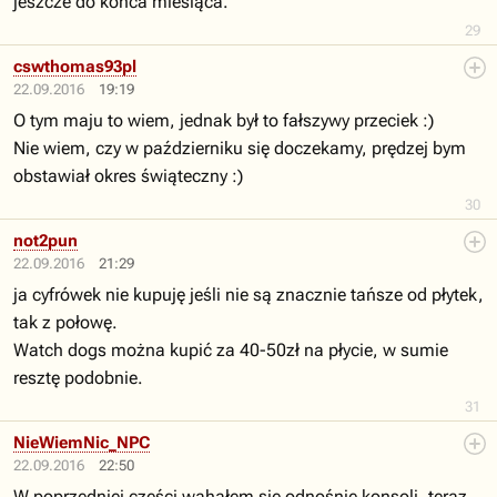
jeszcze do końca miesiąca.
29
cswthomas93pl
22.09.2016
19:19
O tym maju to wiem, jednak był to fałszywy przeciek :)
Nie wiem, czy w październiku się doczekamy, prędzej bym
obstawiał okres świąteczny :)
30
not2pun
22.09.2016
21:29
ja cyfrówek nie kupuję jeśli nie są znacznie tańsze od płytek,
tak z połowę.
Watch dogs można kupić za 40-50zł na płycie, w sumie
resztę podobnie.
31
NieWiemNic_NPC
22.09.2016
22:50
W poprzedniej części wahałem się odnośnie konsoli, teraz