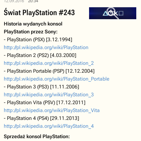
12.09.2016
20:34
Świat PlayStation #243
Historia wydanych konsol
PlayStation przez Sony:
- PlayStation (PSX) [3.12.1994]
http://pl.wikipedia.org/wiki/PlayStation
- PlayStation 2 (PS2) [4.03.2000]
http://pl.wikipedia.org/wiki/PlayStation_2
- PlayStation Portable (PSP) [12.12.2004]
http://pl.wikipedia.org/wiki/PlayStation_Portable
- PlayStation 3 (PS3) [11.11.2006]
http://pl.wikipedia.org/wiki/PlayStation_3
- PlayStation Vita (PSV) [17.12.2011]
http://pl.wikipedia.org/wiki/PlayStation_Vita
- PlayStation 4 (PS4) [29.11.2013]
http://pl.wikipedia.org/wiki/PlayStation_4
Sprzedaż konsol PlayStation: