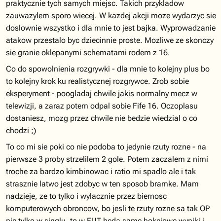
praktycznie tych samych miejsc. Takich przykladow
zauwazylem sporo wiecej. W kazdej akcji moze wydarzyc sie
doslownie wszystko i dla mnie to jest bajka. Wyprowadzanie
atakow przestalo byc dziecinnie proste. Mozliwe ze skonczy
sie granie oklepanymi schematami rodem z 16.
Co do spowolnienia rozgrywki - dla mnie to kolejny plus bo
to kolejny krok ku realistycznej rozgrywce. Zrob sobie
eksperyment - poogladaj chwile jakis normalny mecz w
telewizji, a zaraz potem odpal sobie Fife 16. Oczoplasu
dostaniesz, mozg przez chwile nie bedzie wiedzial o co
chodzi ;)
To co mi sie poki co nie podoba to jedynie rzuty rozne - na
pierwsze 3 proby strzelilem 2 gole. Potem zaczalem z nimi
troche za bardzo kimbinowac i ratio mi spadlo ale i tak
strasznie latwo jest zdobyc w ten sposob bramke. Mam
nadzieje, ze to tylko i wylacznie przez biernosc
komputerowych obroncow, bo jesli te rzuty rozne sa tak OP
nie tylko w singlu, to w FUT beda same hokejowe wyniki i