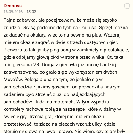
Dennoss
18.09.2016
15:02
Fajna zabawka, ale podejrzewam, że może się szybko
znudzić. Gry są podobne do tych na Oculusa. Sprzęt można
zakładać na okulary, więc to na pewno na plus. Wczoraj
miałem okazję zagrać w dwie z trzech dostępnych gier.
Pierwsza to taki jakby ping pong w zamkniętym prostokącie,
gdzie odbijamy głową piłki w stronę przeciwnika. Ot, taka
minigierka na VR. Druga z gier była już trochę bardziej
zaawansowana, bo grało się z wykorzystaniem dwóch
Move'ów. Polegała ona na tym, że jechało się w
samochodzie z jakimś gościem, on prowadził a naszym
zadaniem było strzelać z uzi do nadjeżdżających
samochodów i ludzi na motorach. W tym wypadku
kontrolery ruchowe robią za nasze ręce, które widzimy w
świecie gry. Trzecia gra, której nie miałem okazji
przetestować, to zjazd na plecach wzdłuż ulicy, gdzie
sterujemy głową na lewo i prawo. Nie wiem, czy te gry były