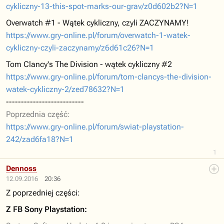
cykliczny-13-this-spot-marks-our-grav/z0d602b2?N=1
Overwatch #1 - Wątek cykliczny, czyli ZACZYNAMY!
https://www.gry-online.pl/forum/overwatch-1-watek-
cykliczny-czyli-zaczynamy/z6d61c26?N=1
Tom Clancy's The Division - wątek cykliczny #2
https://www.gry-online.pl/forum/tom-clancys-the-division-
watek-cykliczny-2/zed78632?N=1
--------------------------
Poprzednia część:
https://www.gry-online.pl/forum/swiat-playstation-
242/zad6fa18?N=1
1
Dennoss
12.09.2016
20:36
Z poprzedniej części:
Z FB Sony Playstation: