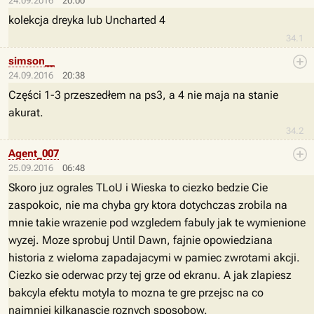
24.09.2016
20:00
kolekcja dreyka lub Uncharted 4
34.1
simson__
24.09.2016
20:38
Części 1-3 przeszedłem na ps3, a 4 nie maja na stanie
akurat.
34.2
Agent_007
25.09.2016
06:48
Skoro juz ograles TLoU i Wieska to ciezko bedzie Cie
zaspokoic, nie ma chyba gry ktora dotychczas zrobila na
mnie takie wrazenie pod wzgledem fabuly jak te wymienione
wyzej. Moze sprobuj Until Dawn, fajnie opowiedziana
historia z wieloma zapadajacymi w pamiec zwrotami akcji.
Ciezko sie oderwac przy tej grze od ekranu. A jak zlapiesz
bakcyla efektu motyla to mozna te gre przejsc na co
najmniej kilkanascie roznych sposobow.