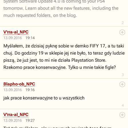
System Software Update 4.0 is coming to your PS4
tomorrow. Learn about all the new features, including the
much requested folders, on the blog.
2
V'rra-al_NPC
13.09.2016
19:14
Myślałem, że dzisiaj pyknę sobie w demko FIFY 17, a tu taki
chuj. Do godziny 19 w sklepie jej nie było, to teraz gdy ludzie
piszą, że już jest, to mi nie działa Playstation Store.
Rzekomo prace konserwacyjne. Tylko u mnie takie figle?
3
Blapho-ob_NPC
13.09.2016
19:16
jak prace konserwacyjne to u wszystkich
4
V'rra-al_NPC
13.09.2016
19:27