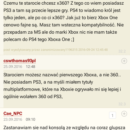
Czemu te starocie chcesz x360? Z tego co wiem posiadasz
PS3 a tam są przecie lepsze gry. PS4 to wiadomo król jest
tylko jeden, ale po co ci x360? Jak już to bierz Xbox One
cenowo fajne są. Masz tam wsteczna kompatybilność. Nie
przepadam za MS ale do marki Xbox nic nie mam także
polecam do PS4 tego Xboxa One ;]
post wyedytowany przez zanonimizowany1196315 2016-09-24 12:45:48
32.2
cswthomas93pl
25.09.2016
12:48
Starociem możesz nazwać pierwszego Xboxa, a nie 360..
Nie posiadam PS3, a na myśli miałem tytuły
multiplatformowe, które na Xboxie ogrywało mi się lepiej i
ogólnie wolałem 360 od PS3,
32.3
Cae_NPC
1
23.09.2016
09:10
Zastanawiam sie nad konsolą ze względu na coraz glupsza