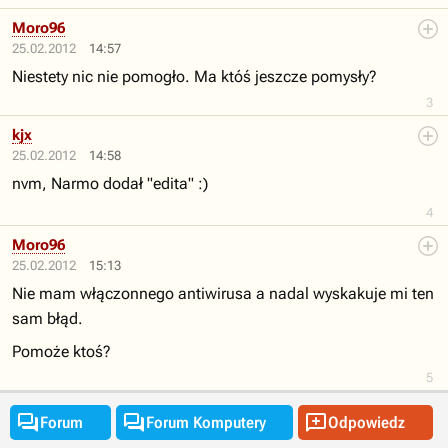
Moro96
25.02.2012
14:57
Niestety nic nie pomogło. Ma któś jeszcze pomysły?
3
kjx
25.02.2012
14:58
nvm, Narmo dodał "edita" :)
4
Moro96
25.02.2012
15:13
Nie mam włączonnego antiwirusa a nadal wyskakuje mi ten
sam błąd.
Pomoże ktoś?
5



Forum
Forum Komputery
Odpowiedz