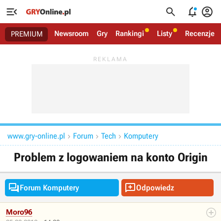




Newsroom
Gry
Rankingi
Listy
Recenzje
PREMIUM
www.gry-online.pl
Forum
Tech
Komputery



Problem z logowaniem na konto Origin


Forum Komputery
Odpowiedz
Moro96