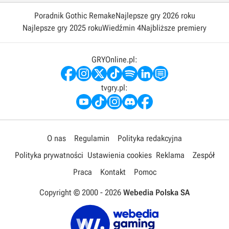
Poradnik Gothic Remake
Najlepsze gry 2026 roku
Najlepsze gry 2025 roku
Wiedźmin 4
Najbliższe premiery
GRYOnline.pl:
tvgry.pl:
O nas
Regulamin
Polityka redakcyjna
Polityka prywatności
Ustawienia cookies
Reklama
Zespół
Praca
Kontakt
Pomoc
Copyright © 2000 -
2026
Webedia Polska SA