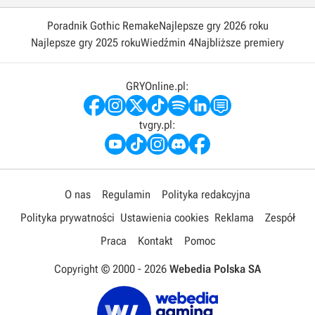
Poradnik Gothic Remake
Najlepsze gry 2026 roku
Najlepsze gry 2025 roku
Wiedźmin 4
Najbliższe premiery
GRYOnline.pl:
tvgry.pl:
O nas
Regulamin
Polityka redakcyjna
Polityka prywatności
Ustawienia cookies
Reklama
Zespół
Praca
Kontakt
Pomoc
Copyright © 2000 -
2026
Webedia Polska SA