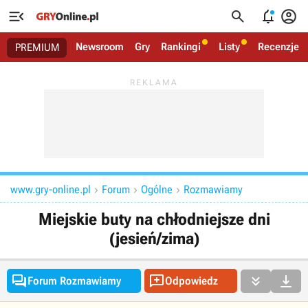




Newsroom
Gry
Rankingi
Listy
Recenzje
PREMIUM
www.gry-online.pl
Forum
Ogólne
Rozmawiamy



Miejskie buty na chłodniejsze dni
(jesień/zima)




Forum Rozmawiamy
Odpowiedz