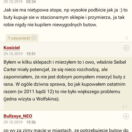
29.10.2019
03:24
Jak sie ma nietypowa stope, np wysokie podbicie jak ja :) to
buty kupuje sie w stacionarnym sklepie i przymierza, ja tak
robie nigdy nie kupilem niewygodnych butow.
1
odpowiedź
3
Kosiciel
29.10.2019
15:51
Byłem w kilku sklepach i mierzyłem to i owo, właśnie Seibel
Carter miały potencjał, że się nieco rozchodzą, ale
zapomniałem, że nie jest dobrym pomysłem mierzyć buty z
rana. W ogóle dziwna sprawa, bo jak kupowałem ostatnim
razem (w 2011 bądź 12) to nie było większego problemu
(jedna wizyta u Wolfskina).
3.1
Bullzeye_NEO
29.10.2019
15:56
co wy za zimy macie w miastach, ze potrzebujecie butow do