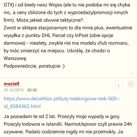
GTX) i od biedy nasz Wojas (ale tu nie podoba mi się chyba
nic, a ceny zbliżone do tych z wyprzedaży/promocji innych
firm). Może jakieś obuwie taktyczne?
Zwrot w sklepie stacjonarnym to dla mnie plus, ewentualnie
wysyłka z punktu DHL Parcel czy InPost (obie opcje
darmowe) - niestety, zwykle nie ma modelu i/lub rozmiaru,
by móc zmierzyć na miejscu. Uściślę, że chodzi o
Warszawę.
Podpowiedzcie, poratujcie :)
1
maciell
1
29.10.2019
00:06
https://www.decathlon.pl/buty-trekkingowe-trek-500--
id_8384362.html
Ja posiadam te od 2 lat. Przezyly moje wypady w gory.
Przezyly lodowce w Islandii. Namiot/spiwor czyli prawie 24h
uzywane. Padalo codziennie nigdy mi nie przemokly. Ja