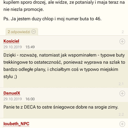
kupilem sporo drozej, ale widze, ze potanialy i maja teraz na
nie niezla promocje.
Ps. Ja jestem duzy chlop i moj numer buta to 46.
2
odpowiedzi
2
Kosiciel
29.10.2019
15:49
Dzięki - rozważę, natomiast jak wspominałem - typowe buty
trekkingowe to ostateczność, ponieważ wyprawa na szlak to
bardzo odległe plany, i chciałbym coś w typowo miejskim
stylu ;)
2.1
DanuelX
29.10.2019
16:00
Panie te z DECA to ostre śniegowce dobre na srogie zimy.
2.2
Ioubeth_NPC