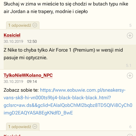
Słuchaj w zima w mieście to się chodzi w butach typu nike
air Jordan a nie trapery, modnie i ciepło
1
odpowiedź
5
Kosiciel
30.10.2019
12:50
Z Nike to chyba tylko Air Force 1 (Premium) w wersji mid
pasuje mi optycznie.
5.1
TylkoNieWKolano_NPC
30.10.2019
09:14
Zobacz sobie te:
https://www.eobuwie.com.pl/sneakersy-
vans-sk8-hi-vn000ts9bj4-black-black-black.html?
gclsrc=aw.ds&&gclid=EAIaIQobChMI2bqbz8TD5QIVi8CyCh0
imgD2EAQYASABEgKNdfD_BwE
1
odpowiedź
6