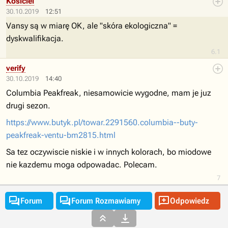
Kosiciel
30.10.2019
12:51
Vansy są w miarę OK, ale "skóra ekologiczna" =
dyskwalifikacja.
6.1
verify
30.10.2019
14:40
Columbia Peakfreak, niesamowicie wygodne, mam je juz
drugi sezon.
https://www.butyk.pl/towar.2291560.columbia--buty-
peakfreak-ventu-bm2815.html
Sa tez oczywiscie niskie i w innych kolorach, bo miodowe
nie kazdemu moga odpowadac. Polecam.
7



Forum
Forum Rozmawiamy
Odpowiedz

