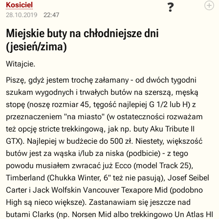
❓
Kosiciel
28.10.2019
22:47
Miejskie buty na chłodniejsze dni
(jesień/zima)
Witajcie.
Piszę, gdyż jestem trochę załamany - od dwóch tygodni
szukam wygodnych i trwałych butów na szerszą, męską
stopę (noszę rozmiar 45, tęgość najlepiej G 1/2 lub H) z
przeznaczeniem "na miasto" (w ostateczności rozważam
też opcję stricte trekkingową, jak np. buty Aku Tribute II
GTX). Najlepiej w budżecie do 500 zł. Niestety, większość
butów jest za wąska i/lub za niska (podbicie) - z tego
powodu musiałem zwracać już Ecco (model Track 25),
Timberland (Chukka Winter, 6" też nie pasują), Josef Seibel
Carter i Jack Wolfskin Vancouver Texapore Mid (podobno
High są nieco większe). Zastanawiam się jeszcze nad
butami Clarks (np. Norsen Mid albo trekkingowo Un Atlas HI