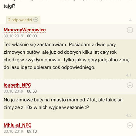
tajgi?
2
odpowiedzi
4
MrocznyWędrowiec
30.10.2019
00:00
Też właśnie się zastanawiam. Posiadam z dwie pary
zimowych butów, ale już od dobrych kilku lat cały rok
chodzę w zwykłym obuwiu. Tylko jak w góry jadę albo zimą
do lasu idę to ubieram coś odpowiedniego.
4.1
Ioubeth_NPC
30.10.2019
00:53
No ja zimowe buty na miasto mam od 7 lat, ale takie sa
zimy ze z 10x w nich wyjde w sezonie :P
4.2
Mhlu-al_NPC
30.10.2019
09:10